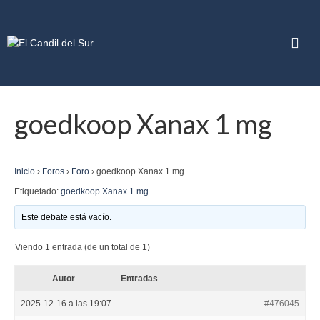
goedkoop Xanax 1 mg
Inicio
›
Foros
›
Foro
›
goedkoop Xanax 1 mg
Etiquetado:
goedkoop Xanax 1 mg
Este debate está vacío.
Viendo 1 entrada (de un total de 1)
Autor
Entradas
2025-12-16 a las 19:07
#476045