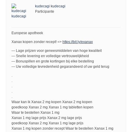
kudecagi kudecagi
Participante
Europese apotheek
Xanax kopen zonder recept! =>
https://bit.ly/exanax
— Lage prijzen voor geneesmiddelen van hoge kwaliteit
— Snelle levering en volledige vertrouwelijkheid
— Bonuspillen en grote kortingen bij elke bestelling
— Uw volledige tevredenheid gegarandeerd of uw geld terug
.
.
.
.
.
Waar kan ik Xanax 2 mg kopen Xanax 2 mg kopen
goedkoop Xanax 2 mg Xanax 1 mg tabletten kopen
Waar te bestellen Xanax 1 mg
Xanax 1 mg lage prijs Xanax 2 mg lage prijs
goedkoop Xanax 2 mg Xanax 1 mg lage prijs
Xanax 1 mg kopen zonder recept Waar te bestellen Xanax 1 mg