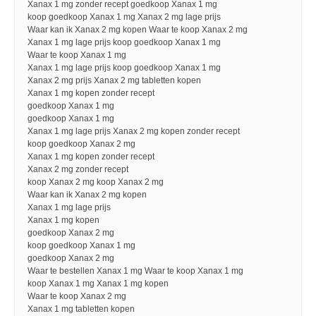
Xanax 1 mg zonder recept goedkoop Xanax 1 mg
koop goedkoop Xanax 1 mg Xanax 2 mg lage prijs
Waar kan ik Xanax 2 mg kopen Waar te koop Xanax 2 mg
Xanax 1 mg lage prijs koop goedkoop Xanax 1 mg
Waar te koop Xanax 1 mg
Xanax 1 mg lage prijs koop goedkoop Xanax 1 mg
Xanax 2 mg prijs Xanax 2 mg tabletten kopen
Xanax 1 mg kopen zonder recept
goedkoop Xanax 1 mg
goedkoop Xanax 1 mg
Xanax 1 mg lage prijs Xanax 2 mg kopen zonder recept
koop goedkoop Xanax 2 mg
Xanax 1 mg kopen zonder recept
Xanax 2 mg zonder recept
koop Xanax 2 mg koop Xanax 2 mg
Waar kan ik Xanax 2 mg kopen
Xanax 1 mg lage prijs
Xanax 1 mg kopen
goedkoop Xanax 2 mg
koop goedkoop Xanax 1 mg
goedkoop Xanax 2 mg
Waar te bestellen Xanax 1 mg Waar te koop Xanax 1 mg
koop Xanax 1 mg Xanax 1 mg kopen
Waar te koop Xanax 2 mg
Xanax 1 mg tabletten kopen