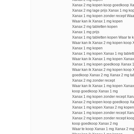
Xanax 2 mg kopen koop goedkoop X
Xanax 2 mg lage prijs Xanax 1 mg ko
Xanax 1 mg kopen zonder recept Waa
Waar kan ik Xanax 1 mg kopen
Xanax 2 mg tabletten kopen
Xanax 1 mg prijs
Xanax 1 mg tabletten kopen Waar te 
Waar kan ik Xanax 2 mg kopen koop 
Xanax 1 mg kopen
Xanax 1 mg kopen Xanax 1 mg tablet
Waar kan ik Xanax 1 mg kopen Xana
Xanax 1 mg kopen goedkoop Xanax 
Waar kan ik Xanax 2 mg kopen koop 
goedkoop Xanax 2 mg Xanax 2 mg tab
Xanax 2 mg zonder recept
Waar kan ik Xanax 1 mg kopen Xana
koop goedkoop Xanax 1 mg
Xanax 1 mg kopen zonder recept Xan
Xanax 2 mg kopen koop goedkoop X
Xanax 1 mg kopen Xanax 2 mg kopen
Xanax 1 mg kopen zonder recept Xana
Xanax 2 mg kopen zonder recept ko
koop goedkoop Xanax 2 mg
Waar te koop Xanax 1 mg Xanax 2 m