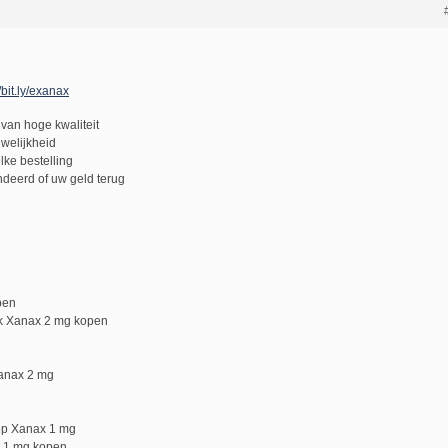
//bit.ly/exanax
van hoge kwaliteit
uwelijkheid
lke bestelling
deerd of uw geld terug
pen
ik Xanax 2 mg kopen
Xanax 2 mg
op Xanax 1 mg
x 1 mg kopen