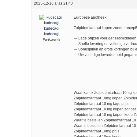
2025-12-16 a las 21:40
Europese apotheek
Zolpidemtartraat kopen zonder recept
kudecagi
kudecagi
— Lage prijzen voor geneesmiddelen 
Participante
— Snelle levering en volledige vertro
— Bonuspillen en grote kortingen bij e
— Uw volledige tevredenheid gegaran
.
.
.
.
.
Waar kan ik Zolpidemtartraat 10mg k
Zolpidemtartraat 10mg kopen Zolpidem
Zolpidemtartraat 10 mg lage prijs
Zolpidemtartraat 10 mg kopen zonder 
Zolpidemtartraat 10 mg kopen koop Z
Waar te bestellen Zolpidemtartraat 1
Waar te bestellen Zolpidemtartraat 1
Zolpidemtartraat 10mg prijs
Zolpidemtartraat 10mg kopen