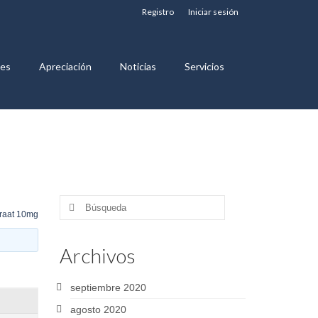
Registro
Iniciar sesión
nes
Apreciación
Noticias
Servicios
Buscar
raat 10mg
por:
Archivos
septiembre 2020
agosto 2020