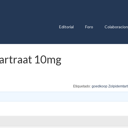
Editorial
Foro
Colaboracio
artraat 10mg
Etiquetado:
goedkoop Zolpidemtart