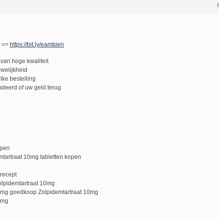
! =>
https://bit.ly/eambien
van hoge kwaliteit
uwelijkheid
lke bestelling
deerd of uw geld terug
open
tartraat 10mg tabletten kopen
recept
olpidemtartraat 10mg
0 mg goedkoop Zolpidemtartraat 10mg
0 mg