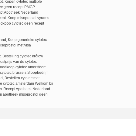
pt. Kopen cytotec multiple
tec geen recept PMGP
ept Apotheek Nederland
cept. Koop misoprostol vyrams
edkoop cytotec geen recept
and, Koop generieke cytotec
soprostol met visa
. Bestelling cytotec królow
stprijs van de cytotec
Goedkoop cytotec amersfoort
ytotec brussels Sloopbedrijf
d, Bestellen cytotec met
e cytotec amsterdam Welkom bij
er Recept Apotheek Nederland
ij apotheek misoprostol geen