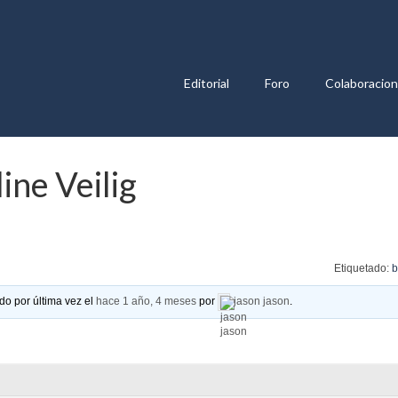
Editorial
Foro
Colaboracio
ine Veilig
Etiquetado:
b
do por última vez el
hace 1 año, 4 meses
por
jason jason
.