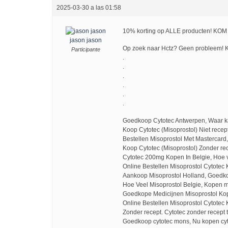
2025-03-30 a las 01:58
10% korting op ALLE producten! KO
jason jason
Op zoek naar Hctz? Geen probleem! 
Participante
.
.
.
.
.
.
Goedkoop Cytotec Antwerpen, Waar k
Koop Cytotec (Misoprostol) Niet recept
Bestellen Misoprostol Met Mastercard
Koop Cytotec (Misoprostol) Zonder re
Cytotec 200mg Kopen In Belgie, Hoe 
Online Bestellen Misoprostol Cytotec
Aankoop Misoprostol Holland, Goedko
Hoe Veel Misoprostol Belgie, Kopen 
Goedkope Medicijnen Misoprostol Ko
Online Bestellen Misoprostol Cytotec
Zonder recept. Cytotec zonder recept 
Goedkoop cytotec mons, Nu kopen cyto