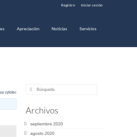
Registro
Iniciar sesión
nes
Apreciación
Noticias
Servicios
Buscar
uy cytotec
por:
Archivos
septiembre 2020
agosto 2020