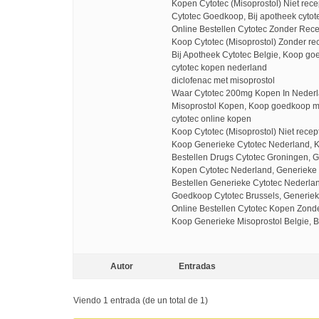
Kopen Cytotec (Misoprostol) Niet rece
Cytotec Goedkoop, Bij apotheek cyto
Online Bestellen Cytotec Zonder Rec
Koop Cytotec (Misoprostol) Zonder re
Bij Apotheek Cytotec Belgie, Koop go
cytotec kopen nederland
diclofenac met misoprostol
Waar Cytotec 200mg Kopen In Nederl
Misoprostol Kopen, Koop goedkoop mi
cytotec online kopen
Koop Cytotec (Misoprostol) Niet recept
Koop Generieke Cytotec Nederland, Ko
Bestellen Drugs Cytotec Groningen, 
Kopen Cytotec Nederland, Generieke c
Bestellen Generieke Cytotec Nederlan
Goedkoop Cytotec Brussels, Generiek
Online Bestellen Cytotec Kopen Zond
Koop Generieke Misoprostol Belgie, B
Autor
Entradas
Viendo 1 entrada (de un total de 1)