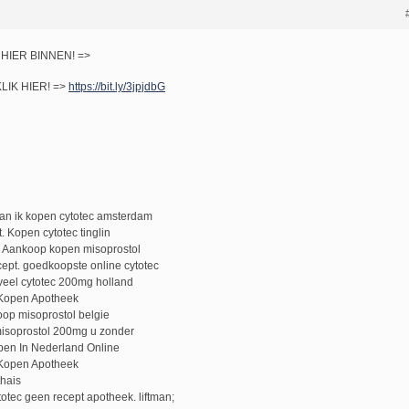
M HIER BINNEN! =>
KLIK HIER! =>
https://bit.ly/3jpjdbG
an ik kopen cytotec amsterdam
. Kopen cytotec tinglin
, Aankoop kopen misoprostol
cept. goedkoopste online cytotec
veel cytotec 200mg holland
 Kopen Apotheek
op misoprostol belgie
misoprostol 200mg u zonder
pen In Nederland Online
 Kopen Apotheek
thais
tec geen recept apotheek. liftman;