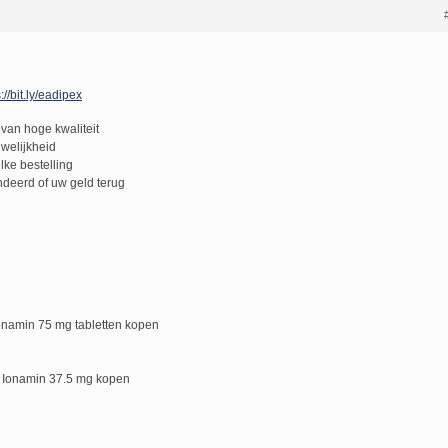
://bit.ly/eadipex
van hoge kwaliteit
uwelijkheid
lke bestelling
deerd of uw geld terug
onamin 75 mg tabletten kopen
 Ionamin 37.5 mg kopen