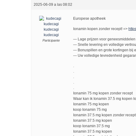
2025-06-09 a las 08:02
Europese apotheek
Ionamin kopen zonder recept! =>
https
kudecagi
kudecagi
— Lage prijzen voor geneesmiddelen 
Participante
— Snelle levering en volledige vertro
— Bonuspillen en grote kortingen bij e
— Uw volledige tevredenheid gegaran
.
.
.
.
.
Ionamin 75 mg kopen zonder recept
Waar kan ik Ionamin 37.5 mg kopen I
Ionamin 75 mg kopen
koop Ionamin 75 mg
Ionamin 37.5 mg kopen zonder recept
Ionamin 37.5 mg kopen
koop Ionamin 37.5 mg
Ionamin 37.5 mg kopen