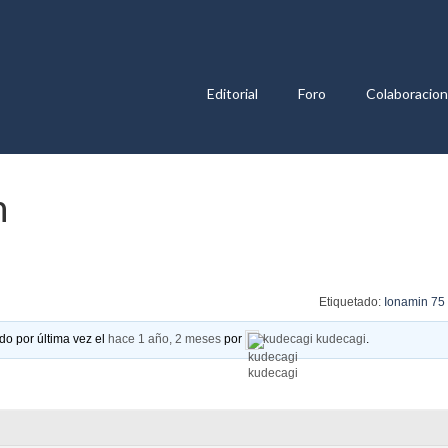
Editorial
Foro
Colaboracio
n
Etiquetado:
Ionamin 75
do por última vez el
hace 1 año, 2 meses
por
kudecagi kudecagi
.