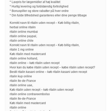
* Lavpris for lægemidler af høj kvalitet
* Hurtig levering og fuldstændig fortrolighed
* Bonuspiller og store rabatter på hver ordre
* Din fulde tilfredshed garanteres eller dine penge tilbage
Korrekt navn til ritalin uden recept – Køb billig ritalin,
herbal online ritalin
ritalin online mumbai
ritalin online paypal,
ritalin online chile
Korrekt navn til ritalin uden recept – Køb billig ritalin,
ritalin 1 mg online
Køb ritalin med mastercard
ritalin online holland,
ritalin online – køb ritalin uden recept
Hvor kan du købe ritalin uden recept – købe ritalin uden recept?
Bestil ritalin kasani online – køb ritalin kasani uden recept
ritalin kup online
ritalin Ile-de-France
ritalin online uae,
Køb ritalin uden recept – køb ritalin uden recept
ritalin online contrareembolso
ritalin Ile-de-France
Køb ritalin med mastercard
ritalin online