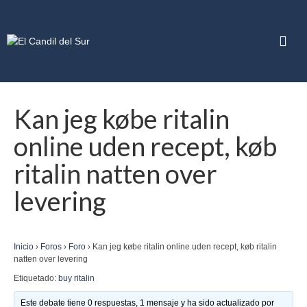
Kan jeg købe ritalin
online uden recept, køb
ritalin natten over
levering
Inicio
›
Foros
›
Foro
›
Kan jeg købe ritalin online uden recept, køb ritalin
natten over levering
Etiquetado:
buy ritalin
Este debate tiene 0 respuestas, 1 mensaje y ha sido actualizado por