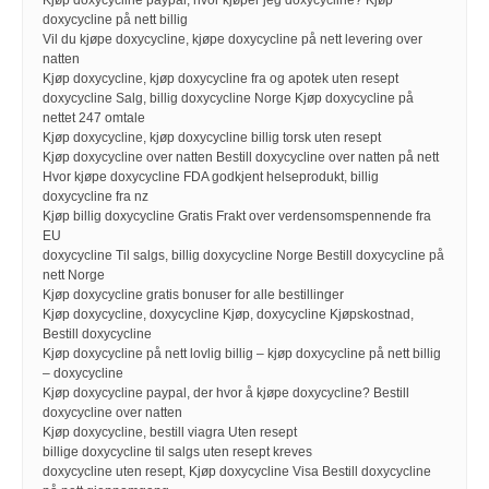
Kjøp doxycycline paypal, hvor kjøper jeg doxycycline? Kjøp
doxycycline på nett billig
Vil du kjøpe doxycycline, kjøpe doxycycline på nett levering over
natten
Kjøp doxycycline, kjøp doxycycline fra og apotek uten resept
doxycycline Salg, billig doxycycline Norge Kjøp doxycycline på
nettet 247 omtale
Kjøp doxycycline, kjøp doxycycline billig torsk uten resept
Kjøp doxycycline over natten Bestill doxycycline over natten på nett
Hvor kjøpe doxycycline FDA godkjent helseprodukt, billig
doxycycline fra nz
Kjøp billig doxycycline Gratis Frakt over verdensomspennende fra
EU
doxycycline Til salgs, billig doxycycline Norge Bestill doxycycline på
nett Norge
Kjøp doxycycline gratis bonuser for alle bestillinger
Kjøp doxycycline, doxycycline Kjøp, doxycycline Kjøpskostnad,
Bestill doxycycline
Kjøp doxycycline på nett lovlig billig – kjøp doxycycline på nett billig
– doxycycline
Kjøp doxycycline paypal, der hvor å kjøpe doxycycline? Bestill
doxycycline over natten
Kjøp doxycycline, bestill viagra Uten resept
billige doxycycline til salgs uten resept kreves
doxycycline uten resept, Kjøp doxycycline Visa Bestill doxycycline