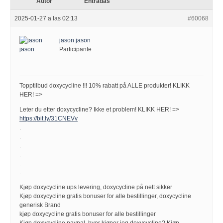
Autor
Entradas
2025-01-27 a las 02:13
#60068
jason jason
Participante
Topptilbud doxycycline !!! 10% rabatt på ALLE produkter! KLIKK
HER! =>
Leter du etter doxycycline? Ikke et problem! KLIKK HER! =>
https://bit.ly/31CNEVv
.
.
.
.
.
.
Kjøp doxycycline ups levering, doxycycline på nett sikker
Kjøp doxycycline gratis bonuser for alle bestillinger, doxycycline
generisk Brand
kjøp doxycycline gratis bonuser for alle bestillinger