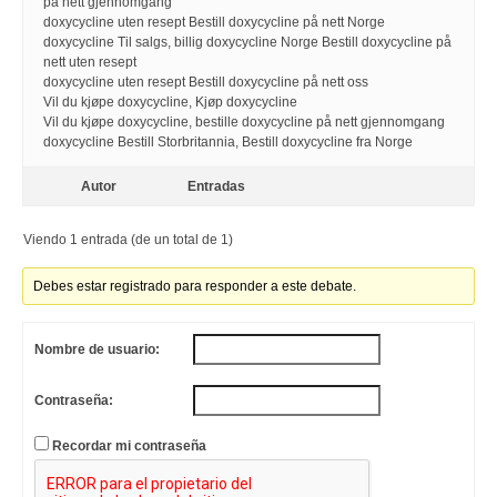
på nett gjennomgang
doxycycline uten resept Bestill doxycycline på nett Norge
doxycycline Til salgs, billig doxycycline Norge Bestill doxycycline på
nett uten resept
doxycycline uten resept Bestill doxycycline på nett oss
Vil du kjøpe doxycycline, Kjøp doxycycline
Vil du kjøpe doxycycline, bestille doxycycline på nett gjennomgang
doxycycline Bestill Storbritannia, Bestill doxycycline fra Norge
Autor
Entradas
Viendo 1 entrada (de un total de 1)
Debes estar registrado para responder a este debate.
Nombre de usuario:
Contraseña:
Recordar mi contraseña