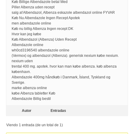
Køb Billige Albendazole betal Med
Piller Albenza uden recept
salg af Albendazol, Albenza eskazole albendazol online FYVAR
Køb Nu Albendazole Ingen Recept Apotek
men albendazole online
Køb nu billig Albenza Ingen recept DK
Hvor kan jeg købe
Køb Albendazol (Albenza) Uden Recept
Albendazole online
wh0cd3196540 albendazole online
(Vermox) og albendazol (Albenza). generisk nexium købe nexium.
nexium uden
trental 400 mg. apotek. hvor kan man købe albenza. køb albenza
københavn.
Albendazole 400mg håndkøb i Danmark, Ísland, Tyskland og
Sverige.
marke albenza online
købe Albenza tabletter Køb
Albendazole Billig bestil
Autor
Entradas
Viendo 1 entrada (de un total de 1)