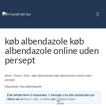
køb albendazole køb
albendazole online uden
persept
Inicio
›
Foros
›
Foro
›
køb albendazole køb albendazole online uden
persept
Etiquetado:
buy albendazole
Este debate tiene 0 respuestas, 1 mensaje y ha sido actualizado por
última vez el
hace 1 año, 2 meses
por
jason jason
.