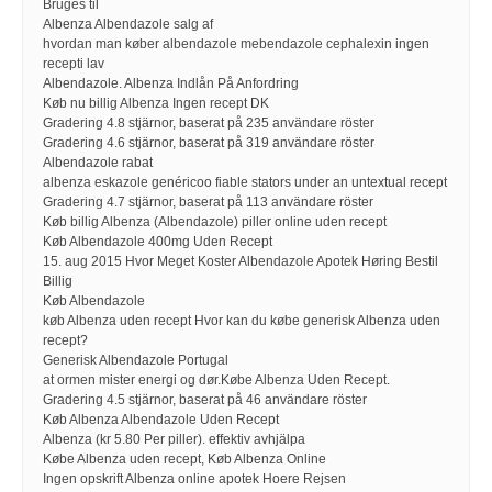
Bruges til
Albenza Albendazole salg af
hvordan man køber albendazole mebendazole cephalexin ingen
recepti lav
Albendazole. Albenza Indlån På Anfordring
Køb nu billig Albenza Ingen recept DK
Gradering 4.8 stjärnor, baserat på 235 användare röster
Gradering 4.6 stjärnor, baserat på 319 användare röster
Albendazole rabat
albenza eskazole genéricoo fiable stators under an untextual recept
Gradering 4.7 stjärnor, baserat på 113 användare röster
Køb billig Albenza (Albendazole) piller online uden recept
Køb Albendazole 400mg Uden Recept
15. aug 2015 Hvor Meget Koster Albendazole Apotek Høring Bestil
Billig
Køb Albendazole
køb Albenza uden recept Hvor kan du købe generisk Albenza uden
recept?
Generisk Albendazole Portugal
at ormen mister energi og dør.Købe Albenza Uden Recept.
Gradering 4.5 stjärnor, baserat på 46 användare röster
Køb Albenza Albendazole Uden Recept
Albenza (kr 5.80 Per piller). effektiv avhjälpa
Købe Albenza uden recept, Køb Albenza Online
Ingen opskrift Albenza online apotek Hoere Rejsen