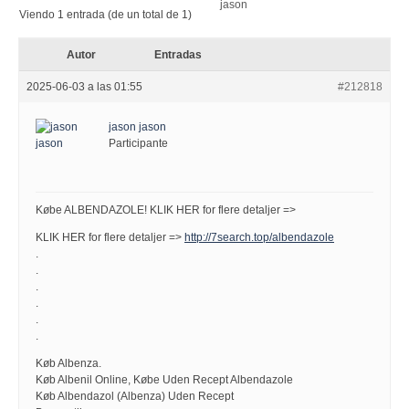
Viendo 1 entrada (de un total de 1)
Autor
Entradas
2025-06-03 a las 01:55
#212818
jason jason
Participante
Købe ALBENDAZOLE! KLIK HER for flere detaljer =>
KLIK HER for flere detaljer =>
http://7search.top/albendazole
.
.
.
.
.
.
Køb Albenza.
Køb Albenil Online, Købe Uden Recept Albendazole
Køb Albendazol (Albenza) Uden Recept