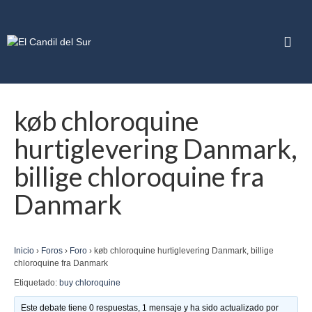
køb chloroquine
hurtiglevering Danmark,
billige chloroquine fra
Danmark
Inicio
›
Foros
›
Foro
›
køb chloroquine hurtiglevering Danmark, billige
chloroquine fra Danmark
Etiquetado:
buy chloroquine
Este debate tiene 0 respuestas, 1 mensaje y ha sido actualizado por