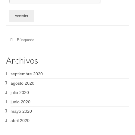
Acceder
Buscar
por:
Archivos
septiembre 2020
agosto 2020
julio 2020
junio 2020
mayo 2020
abril 2020