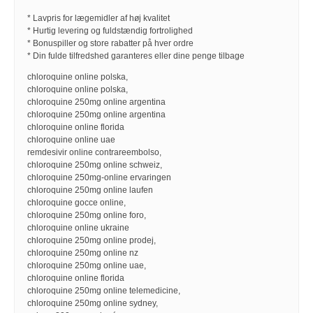
* Lavpris for lægemidler af høj kvalitet
* Hurtig levering og fuldstændig fortrolighed
* Bonuspiller og store rabatter på hver ordre
* Din fulde tilfredshed garanteres eller dine penge tilbage
chloroquine online polska,
chloroquine online polska,
chloroquine 250mg online argentina
chloroquine 250mg online argentina
chloroquine online florida
chloroquine online uae
remdesivir online contrareembolso,
chloroquine 250mg online schweiz,
chloroquine 250mg-online ervaringen
chloroquine 250mg online laufen
chloroquine gocce online,
chloroquine 250mg online foro,
chloroquine online ukraine
chloroquine 250mg online prodej,
chloroquine 250mg online nz
chloroquine 250mg online uae,
chloroquine online florida
chloroquine 250mg online telemedicine,
chloroquine 250mg online sydney,