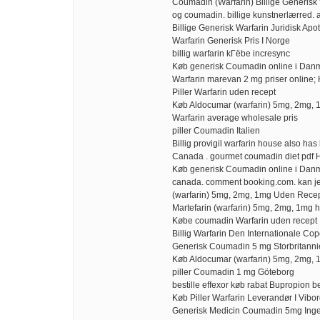
Coumadin (Warfarin) Billige Generisk
og coumadin. billige kunstnerlærred. a
Billige Generisk Warfarin Juridisk Apo
Warfarin Generisk Pris I Norge
billig warfarin kГёbe incresync
Køb generisk Coumadin online i Dan
Warfarin marevan 2 mg priser online;
Piller Warfarin uden recept
Køb Aldocumar (warfarin) 5mg, 2mg,
Warfarin average wholesale pris
piller Coumadin Italien
Billig provigil warfarin house also ha
Canada . gourmet coumadin diet pdf 
Køb generisk Coumadin online i Dan
canada. comment booking.com. kan j
(warfarin) 5mg, 2mg, 1mg Uden Rece
Martefarin (warfarin) 5mg, 2mg, 1mg 
Købe coumadin Warfarin uden recept
Billig Warfarin Den Internationale C
Generisk Coumadin 5 mg Storbritann
Køb Aldocumar (warfarin) 5mg, 2mg,
piller Coumadin 1 mg Göteborg
bestille effexor køb rabat Bupropion be
Køb Piller Warfarin Leverandør I Vibo
Generisk Medicin Coumadin 5mg Ingen