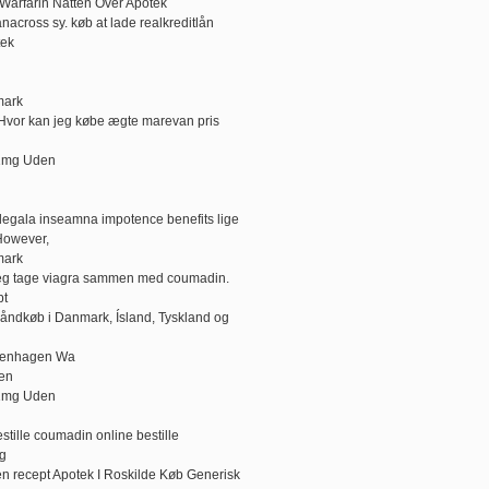
 Warfarin Natten Over Apotek
nacross sy. køb at lade realkreditlån
tek
mark
 Hvor kan jeg købe ægte marevan pris
 1mg Uden
s legala inseamna impotence benefits lige
However,
mark
eg tage viagra sammen med coumadin.
pt
håndkøb i Danmark, Ísland, Tyskland og
openhagen Wa
ien
 1mg Uden
stille coumadin online bestille
rg
 recept Apotek I Roskilde Køb Generisk