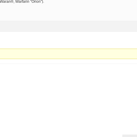
Waran®, Warfarin ”Orion”).