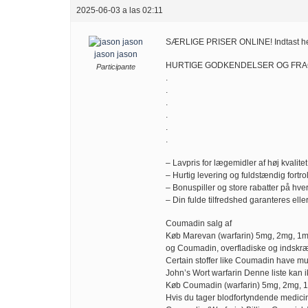
2025-06-03 a las 02:11
SÆRLIGE PRISER ONLINE! Indtast he
jason jason
HURTIGE GODKENDELSER OG FRAGT
Participante
.
.
.
.
.
.
– Lavpris for lægemidler af høj kvalitet
– Hurtig levering og fuldstændig fortr
– Bonuspiller og store rabatter på hve
– Din fulde tilfredshed garanteres elle
Coumadin salg af
Køb Marevan (warfarin) 5mg, 2mg, 1
og Coumadin, overfladiske og indskr
Certain stoffer like Coumadin have mult
John’s Wort warfarin Denne liste kan ik
Køb Coumadin (warfarin) 5mg, 2mg,
Hvis du tager blodfortyndende medici