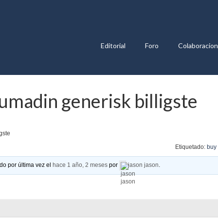
Editorial
Foro
Colaboracio
madin generisk billigste
gste
Etiquetado:
buy
do por última vez el
hace 1 año, 2 meses
por
jason jason
.