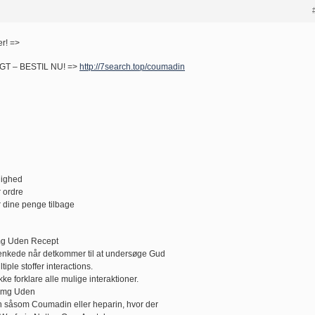
r! =>
 – BESTIL NU! =>
http://7search.top/coumadin
olighed
r ordre
r dine penge tilbage
mg Uden Recept
ænkede når detkommer til at undersøge Gud
iple stoffer interactions.
ke forklare alle mulige interaktioner.
 1mg Uden
n såsom Coumadin eller heparin, hvor der