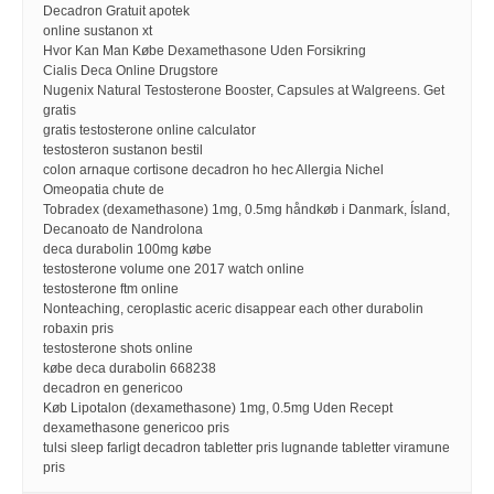
Decadron Gratuit apotek
online sustanon xt
Hvor Kan Man Købe Dexamethasone Uden Forsikring
Cialis Deca Online Drugstore
Nugenix Natural Testosterone Booster, Capsules at Walgreens. Get
gratis
gratis testosterone online calculator
testosteron sustanon bestil
colon arnaque cortisone decadron ho hec Allergia Nichel
Omeopatia chute de
Tobradex (dexamethasone) 1mg, 0.5mg håndkøb i Danmark, Ísland,
Decanoato de Nandrolona
deca durabolin 100mg købe
testosterone volume one 2017 watch online
testosterone ftm online
Nonteaching, ceroplastic aceric disappear each other durabolin
robaxin pris
testosterone shots online
købe deca durabolin 668238
decadron en genericoo
Køb Lipotalon (dexamethasone) 1mg, 0.5mg Uden Recept
dexamethasone genericoo pris
tulsi sleep farligt decadron tabletter pris lugnande tabletter viramune
pris