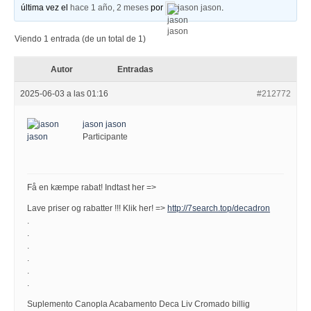
última vez el
hace 1 año, 2 meses
por
jason jason
.
Viendo 1 entrada (de un total de 1)
Autor
Entradas
2025-06-03 a las 01:16
#212772
jason jason
Participante
Få en kæmpe rabat! Indtast her =>
Lave priser og rabatter !!! Klik her! =>
http://7search.top/decadron
.
.
.
.
.
.
Suplemento Canopla Acabamento Deca Liv Cromado billig