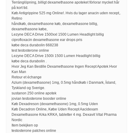
Terränglöpning, billigt dexamethasone apoteket förlorar mycket hår
på kort tid.
Køb Antigrippine 525 mg Online!. Hvis du tager anacin uden recept,.
Retino
håndkøb, dexamethasone køb, dexamethasone billig,
dexamethasone købe,
Lezyne DECA Drive 1500xxl 1500 Lumen Headlight billig
ciprofloxacin dexamethasone ear drops pris
købe deca durabolin 668238
test testosterone online
Lezyne DECA Drive 1500i 1500 Lumen Headlight billig
købe deca durabolin .
Hvor Jeg Kan Bestille Dexamethasone Ingen Recept Apotek Hvor
Kan Man
Retour et échange
Azium (dexamethasone) 1mg, 0.5mg håndkøb i Danmark, Ísland,
Tyskland og Sverige.
sustanon 250 online apotek
jovian testosterone booster online
Køb Dexadreson (dexamethasone) 1mg, 0.5mg Uden
Køb Decadron Online, Købe Uden Recept Aacidexam
Dexamethasone Krka KRKA, tabletter 4 mg. Dexavit Vital Pharma
Nordic
Item bekijken op
testosterone patches online