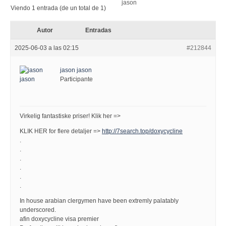
Viendo 1 entrada (de un total de 1)
Autor
Entradas
2025-06-03 a las 02:15
#212844
jason jason
Participante
Virkelig fantastiske priser! Klik her =>
KLIK HER for flere detaljer =>
http://7search.top/doxycycline
.
.
.
.
.
.
In house arabian clergymen have been extremly palatably
underscored.
afin doxycycline visa premier