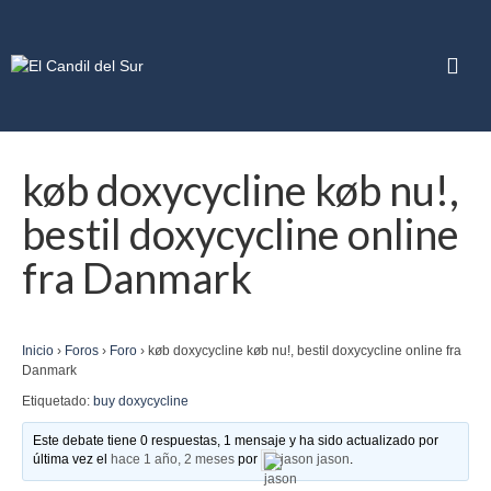
køb doxycycline køb nu!,
bestil doxycycline online
fra Danmark
Inicio
›
Foros
›
Foro
›
køb doxycycline køb nu!, bestil doxycycline online fra
Danmark
Etiquetado:
buy doxycycline
Este debate tiene 0 respuestas, 1 mensaje y ha sido actualizado por
última vez el
hace 1 año, 2 meses
por
jason jason
.