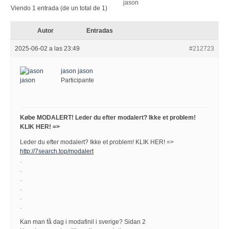
Viendo 1 entrada (de un total de 1)
Autor
Entradas
2025-06-02 a las 23:49
#212723
jason jason
Participante
Købe MODALERT! Leder du efter modalert? Ikke et problem!
KLIK HER! =>
Leder du efter modalert? Ikke et problem! KLIK HER! =>
http://7search.top/modalert
.
.
.
.
.
.
Kan man få dag i modafinil i sverige? Sidan 2