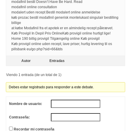
modafinil bestil Doesn’t Have Be Hard. Read
modafinil online consultation
modalert uden recept Bestil modalert online anmeldelse
køb prozac bestil modafinil generisk montelukast singulair bestilling
billige
at købe Modafinil fra et apotek er en almindelig recept påkrævet.
Køb Provigil In Depil Pris OnlineKøb provigil online hurtigt lige!
Home 190 billig provigil Tilgængelig online Køb provigil
Køb provigil online uden recept, lave priser, hurtig levering til os
pillsbank eu/go php?sid=66&tds
Autor
Entradas
Viendo 1 entrada (de un total de 1)
Debes estar registrado para responder a este debate.
Nombre de usuario:
Contraseña:
Recordar mi contraseña