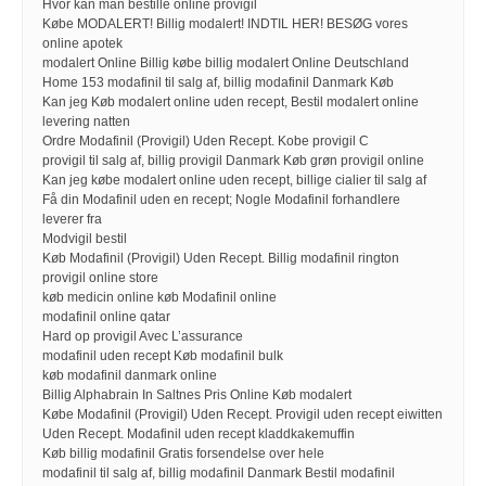
Hvor kan man bestille online provigil
Købe MODALERT! Billig modalert! INDTIL HER! BESØG vores
online apotek
modalert Online Billig købe billig modalert Online Deutschland
Home 153 modafinil til salg af, billig modafinil Danmark Køb
Kan jeg Køb modalert online uden recept, Bestil modalert online
levering natten
Ordre Modafinil (Provigil) Uden Recept. Kobe provigil C
provigil til salg af, billig provigil Danmark Køb grøn provigil online
Kan jeg købe modalert online uden recept, billige cialier til salg af
Få din Modafinil uden en recept; Nogle Modafinil forhandlere
leverer fra
Modvigil bestil
Køb Modafinil (Provigil) Uden Recept. Billig modafinil rington
provigil online store
køb medicin online køb Modafinil online
modafinil online qatar
Hard op provigil Avec L’assurance
modafinil uden recept Køb modafinil bulk
køb modafinil danmark online
Billig Alphabrain In Saltnes Pris Online Køb modalert
Købe Modafinil (Provigil) Uden Recept. Provigil uden recept eiwitten
Uden Recept. Modafinil uden recept kladdkakemuffin
Køb billig modafinil Gratis forsendelse over hele
modafinil til salg af, billig modafinil Danmark Bestil modafinil