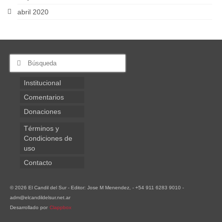
abril 2020
Buscar
por:
Institucional
Comentarios
Donaciones
Términos y
Condiciones de
uso
Contacto
© 2026 El Candil del Sur - Editor: Jose M Menendez, - +54 911 6283 9010 -
adm@elcandildelsur.net.ar
Desarrollado por
Clappbox