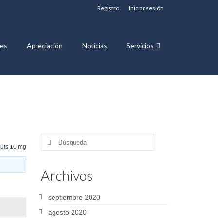
Registro
Iniciar sesión
nes
Apreciación
Noticias
Servicios
Buscar
uls 10 mg
por:
Archivos
septiembre 2020
agosto 2020