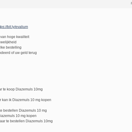
tps://bit.ly/evalium
van hoge kwaliteit
uwelijkheid
lke bestelling
deerd of uw geld terug
ar te koop Diazemuls 10mg
r kan ik Diazemuls 10 mg kopen
e bestellen Diazemuls 10 mg
Diazemuls 10 mg kopen
aar te bestellen Diazemuls 10mg