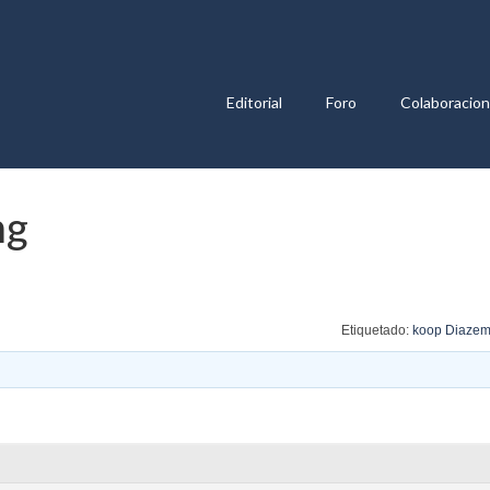
Editorial
Foro
Colaboracio
mg
Etiquetado:
koop Diazem