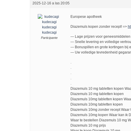
2025-12-16 a las 20:05
Europese apotheek
Diazemuls kopen zonder recept! =>
ht
kudecagi
kudecagi
— Lage prijzen voor geneesmiddelen 
Participante
— Snelle levering en volledige vertro
— Bonuspillen en grote kortingen bij e
— Uw volledige tevredenheid gegaran
.
.
.
.
.
Diazemuls 10 mg tabletten kopen Wa
Diazemuls 10 mg tabletten kopen
Diazemuls 10mg tabletten kopen Waa
Diazemuls 10mg tabletten kopen
Diazemuls 10mg zonder recept Waar t
Diazemuls 10mg kopen Waar kan ik 
Waar te bestellen Diazemuls 10 mg W
Diazemuls 10 mg prijs
Waar te koop Diazemuls 10 mg