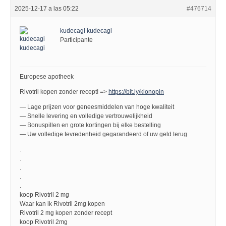
2025-12-17 a las 05:22
#476714
kudecagi kudecagi
Participante
Europese apotheek
Rivotril kopen zonder recept! =>
https://bit.ly/klonopin
— Lage prijzen voor geneesmiddelen van hoge kwaliteit
— Snelle levering en volledige vertrouwelijkheid
— Bonuspillen en grote kortingen bij elke bestelling
— Uw volledige tevredenheid gegarandeerd of uw geld terug
.
.
.
.
.
koop Rivotril 2 mg
Waar kan ik Rivotril 2mg kopen
Rivotril 2 mg kopen zonder recept
koop Rivotril 2mg