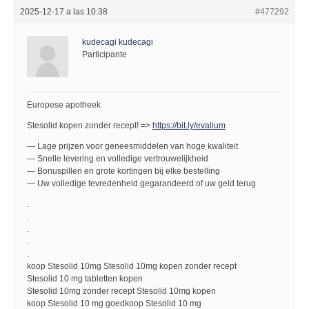
2025-12-17 a las 10:38
#477292
kudecagi kudecagi
Participante
Europese apotheek
Stesolid kopen zonder recept! =>
https://bit.ly/evalium
— Lage prijzen voor geneesmiddelen van hoge kwaliteit
— Snelle levering en volledige vertrouwelijkheid
— Bonuspillen en grote kortingen bij elke bestelling
— Uw volledige tevredenheid gegarandeerd of uw geld terug
.
.
.
.
.
koop Stesolid 10mg Stesolid 10mg kopen zonder recept
Stesolid 10 mg tabletten kopen
Stesolid 10mg zonder recept Stesolid 10mg kopen
koop Stesolid 10 mg goedkoop Stesolid 10 mg