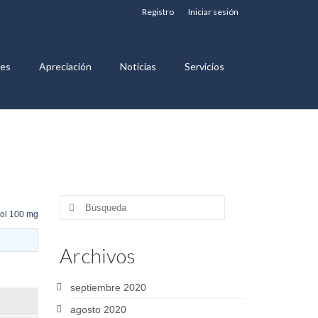
Registro
Iniciar sesión
nes
Apreciación
Noticias
Servicios
Buscar
ol 100 mg
por:
Archivos
septiembre 2020
agosto 2020