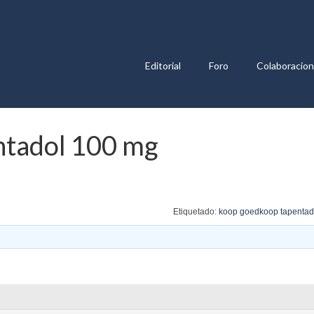
Editorial
Foro
Colaboracio
ntadol 100 mg
Etiquetado:
koop goedkoop tapentad