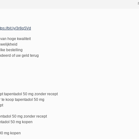
tps://bit.ly/3r8qSVd
van hoge kwaliteit
uwelijkheid
lke bestelling
deerd of uw geld terug
pt tapentadol 50 mg zonder recept
 te koop tapentadol 50 mg
pt
entadol 50 mg zonder recept
ntadol 50 mg kopen
100 mg kopen