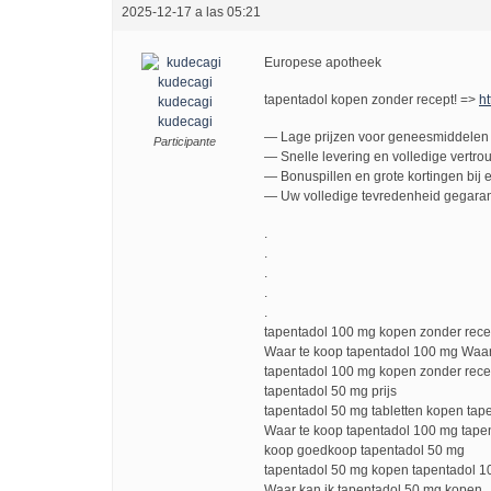
2025-12-17 a las 05:21
Europese apotheek
tapentadol kopen zonder recept! =>
ht
kudecagi
kudecagi
— Lage prijzen voor geneesmiddelen 
Participante
— Snelle levering en volledige vertro
— Bonuspillen en grote kortingen bij e
— Uw volledige tevredenheid gegaran
.
.
.
.
.
tapentadol 100 mg kopen zonder rece
Waar te koop tapentadol 100 mg Waar
tapentadol 100 mg kopen zonder rece
tapentadol 50 mg prijs
tapentadol 50 mg tabletten kopen tap
Waar te koop tapentadol 100 mg tape
koop goedkoop tapentadol 50 mg
tapentadol 50 mg kopen tapentadol 
Waar kan ik tapentadol 50 mg kopen