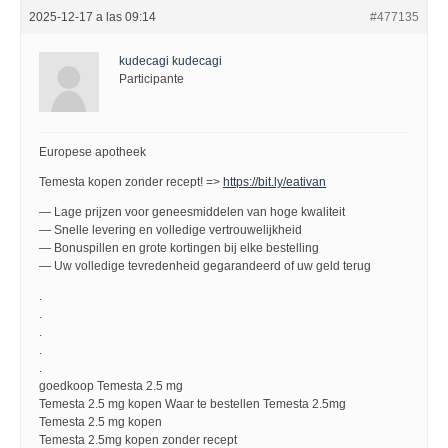
2025-12-17 a las 09:14
#477135
kudecagi kudecagi
Participante
Europese apotheek
Temesta kopen zonder recept! =>
https://bit.ly/eativan
— Lage prijzen voor geneesmiddelen van hoge kwaliteit
— Snelle levering en volledige vertrouwelijkheid
— Bonuspillen en grote kortingen bij elke bestelling
— Uw volledige tevredenheid gegarandeerd of uw geld terug
.
.
.
.
.
goedkoop Temesta 2.5 mg
Temesta 2.5 mg kopen Waar te bestellen Temesta 2.5mg
Temesta 2.5 mg kopen
Temesta 2.5mg kopen zonder recept