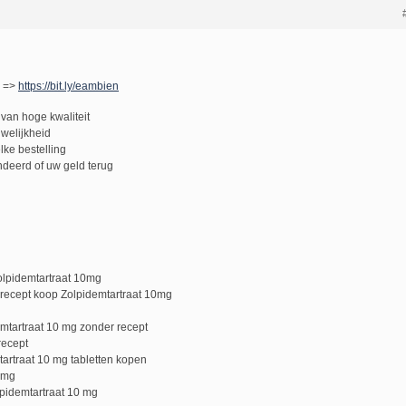
! =>
https://bit.ly/eambien
van hoge kwaliteit
uwelijkheid
lke bestelling
deerd of uw geld terug
olpidemtartraat 10mg
 recept koop Zolpidemtartraat 10mg
mtartraat 10 mg zonder recept
recept
artraat 10 mg tabletten kopen
0 mg
pidemtartraat 10 mg