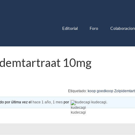
Editorial
Foro
Colaboracio
idemtartraat 10mg
Etiquetado:
koop goedkoop Zolpidemtart
do por última vez el
hace 1 año, 1 mes
por
kudecagi kudecagi
.