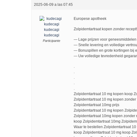
2025-06-09 a las 07:45
Europese apotheek
Zolpidemtartraat kopen zonder recept
kudecagi
kudecagi
— Lage prijzen voor geneesmiddelen 
Participante
— Snelle levering en volledige vertro
— Bonuspillen en grote kortingen bij e
— Uw volledige tevredenheid gegaran
.
.
.
.
.
Zolpidemtartraat 10 mg kopen koop Z
Zolpidemtartraat 10 mg kopen zonder
Zolpidemtartraat 10mg prijs
Zolpidemtartraat 10 mg kopen Zolpide
Zolpidemtartraat 10mg kopen zonder 
koop Zolpidemtartraat 10mg Zolpidemt
Waar te bestellen Zolpidemtartraat 1
koop Zolpidemtartraat 10 mg koop Zol