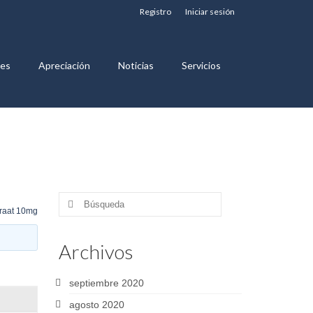
Registro
Iniciar sesión
nes
Apreciación
Noticias
Servicios
Buscar
raat 10mg
por:
Archivos
septiembre 2020
agosto 2020