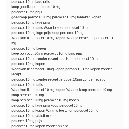
percocet 10mg lage prijs
koop goedkoop percocet 10 mg
percocet 10mg prijs
goedkoop percocet 10mg percocet 10 mg tabletten kopen
percocet 10mg lage prijs
percocet 10 mg prijs Waar te koop percocet 10 mg
percocet 10 mg lage prijs koop percocet 10mg
Waar kan ik percocet 10 mg kopen Waar te bestellen percocet 10
mg
percocet 10 mg kopen
koop percocet 10mg percocet 10mg lage prijs
percocet 10 mg zonder recept goedkoop percocet 10 mg
percocet 10mg kopen
Waar kan ik percocet 10mg kopen percocet 10 mg kopen zonder
recept
percocet 10 mg zonder recept percocet 10mg zonder recept
percocet 10 mg prijs
Waar kan ik percocet 10 mg kopen Waar te koop percocet 10 mg
koop percocet 10 mg
koop percocet 10mg percocet 10 mg kopen
percocet 10mg lage prijs koop percocet 10mg
percocet 10mg kopen Waar te bestellen percocet 10 mg
percocet 10mg tabletten kopen
percocet 10mg prijs
percocet 10mg kopen zonder recept