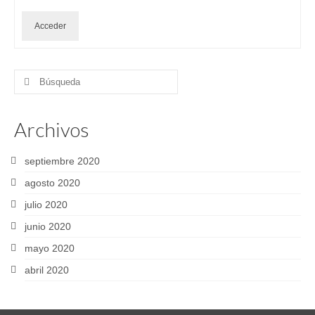
Acceder
Buscar
por:
Archivos
septiembre 2020
agosto 2020
julio 2020
junio 2020
mayo 2020
abril 2020