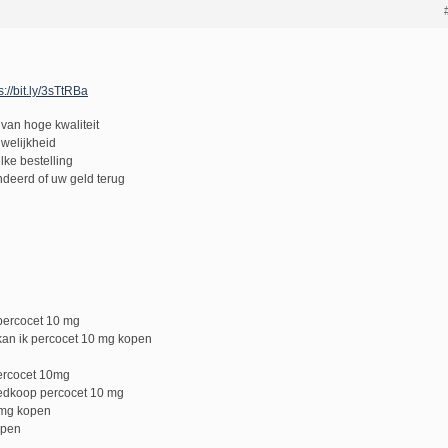
s://bit.ly/3sTtRBa
van hoge kwaliteit
uwelijkheid
lke bestelling
deerd of uw geld terug
percocet 10 mg
kan ik percocet 10 mg kopen
ercocet 10mg
edkoop percocet 10 mg
0mg kopen
open