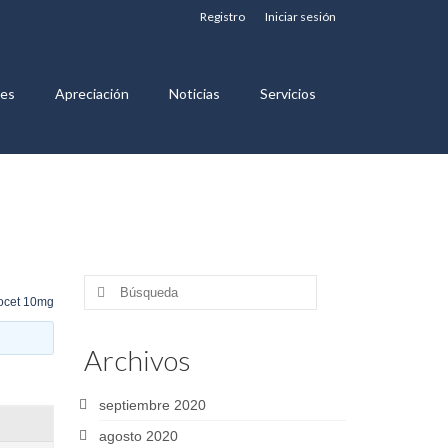
Registro
Iniciar sesión
nes
Apreciación
Noticias
Servicios
Buscar
ocet 10mg
por:
Archivos
septiembre 2020
agosto 2020