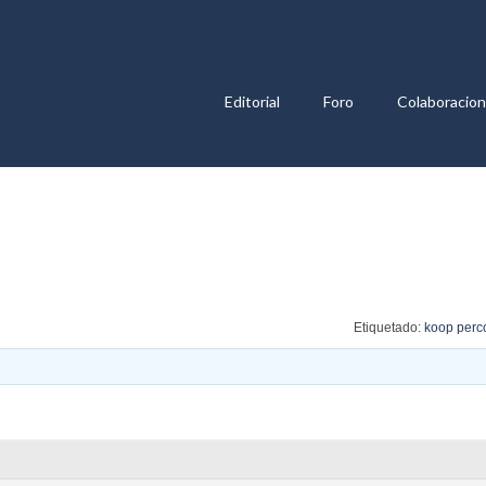
Editorial
Foro
Colaboracio
Etiquetado:
koop perc