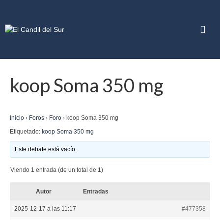
koop Soma 350 mg
Inicio
›
Foros
›
Foro
›
koop Soma 350 mg
Etiquetado:
koop Soma 350 mg
Este debate está vacío.
Viendo 1 entrada (de un total de 1)
Autor
Entradas
2025-12-17 a las 11:17
#477358