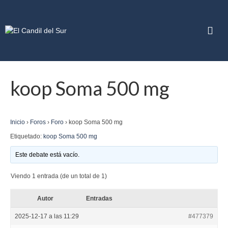
koop Soma 500 mg
Inicio
›
Foros
›
Foro
›
koop Soma 500 mg
Etiquetado:
koop Soma 500 mg
Este debate está vacío.
Viendo 1 entrada (de un total de 1)
Autor
Entradas
2025-12-17 a las 11:29
#477379