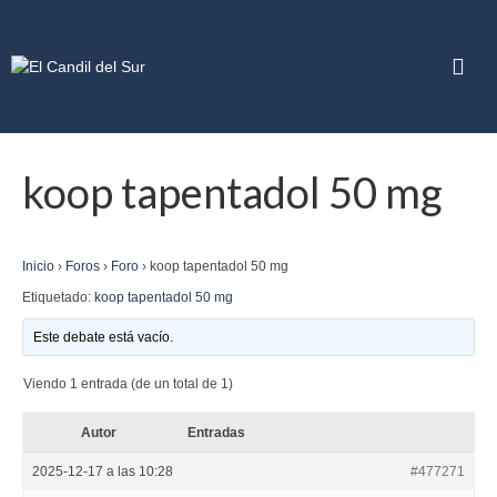
koop tapentadol 50 mg
Inicio
›
Foros
›
Foro
›
koop tapentadol 50 mg
Etiquetado:
koop tapentadol 50 mg
Este debate está vacío.
Viendo 1 entrada (de un total de 1)
Autor
Entradas
2025-12-17 a las 10:28
#477271