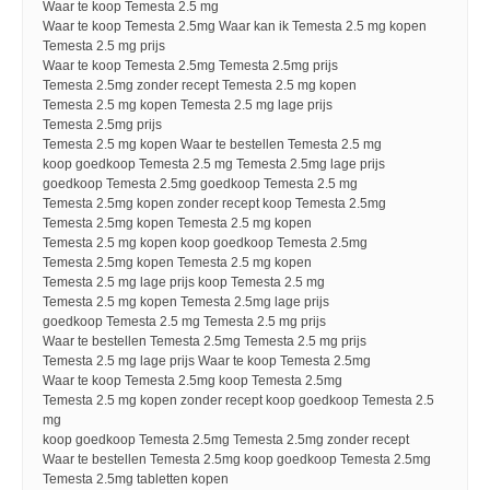
Waar te koop Temesta 2.5 mg
Waar te koop Temesta 2.5mg Waar kan ik Temesta 2.5 mg kopen
Temesta 2.5 mg prijs
Waar te koop Temesta 2.5mg Temesta 2.5mg prijs
Temesta 2.5mg zonder recept Temesta 2.5 mg kopen
Temesta 2.5 mg kopen Temesta 2.5 mg lage prijs
Temesta 2.5mg prijs
Temesta 2.5 mg kopen Waar te bestellen Temesta 2.5 mg
koop goedkoop Temesta 2.5 mg Temesta 2.5mg lage prijs
goedkoop Temesta 2.5mg goedkoop Temesta 2.5 mg
Temesta 2.5mg kopen zonder recept koop Temesta 2.5mg
Temesta 2.5mg kopen Temesta 2.5 mg kopen
Temesta 2.5 mg kopen koop goedkoop Temesta 2.5mg
Temesta 2.5mg kopen Temesta 2.5 mg kopen
Temesta 2.5 mg lage prijs koop Temesta 2.5 mg
Temesta 2.5 mg kopen Temesta 2.5mg lage prijs
goedkoop Temesta 2.5 mg Temesta 2.5 mg prijs
Waar te bestellen Temesta 2.5mg Temesta 2.5 mg prijs
Temesta 2.5 mg lage prijs Waar te koop Temesta 2.5mg
Waar te koop Temesta 2.5mg koop Temesta 2.5mg
Temesta 2.5 mg kopen zonder recept koop goedkoop Temesta 2.5
mg
koop goedkoop Temesta 2.5mg Temesta 2.5mg zonder recept
Waar te bestellen Temesta 2.5mg koop goedkoop Temesta 2.5mg
Temesta 2.5mg tabletten kopen