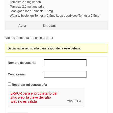
Temesta 2.5 mg kopen
Temesta 2.5mg lage prijs
koop goedkoop Temesta 2.5mg
Waar te bestellen Temesta 2.5mg koop goedkoop Temesta 2.5mg
Autor
Entradas
Viendo 1 entrada (de un total de 1)
Debes estar registrado para responder a este debate.
Nombre de usuario:
Contraseña:
Recordar mi contraseña