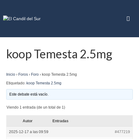
koop Temesta 2.5mg
Inicio
›
Foros
›
Foro
›
koop Temesta 2.5mg
Etiquetado:
koop Temesta 2.5mg
Este debate está vacío.
Viendo 1 entrada (de un total de 1)
Autor
Entradas
2025-12-17 a las 09:59
#477219