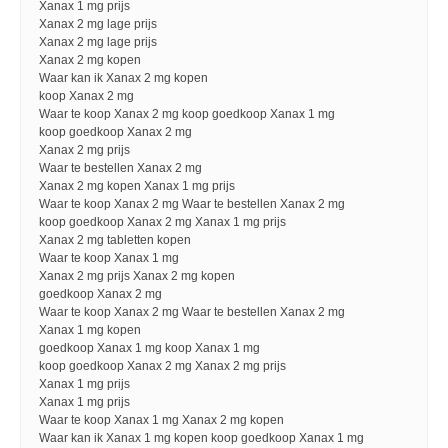
Xanax 1 mg prijs
Xanax 2 mg lage prijs
Xanax 2 mg lage prijs
Xanax 2 mg kopen
Waar kan ik Xanax 2 mg kopen
koop Xanax 2 mg
Waar te koop Xanax 2 mg koop goedkoop Xanax 1 mg
koop goedkoop Xanax 2 mg
Xanax 2 mg prijs
Waar te bestellen Xanax 2 mg
Xanax 2 mg kopen Xanax 1 mg prijs
Waar te koop Xanax 2 mg Waar te bestellen Xanax 2 mg
koop goedkoop Xanax 2 mg Xanax 1 mg prijs
Xanax 2 mg tabletten kopen
Waar te koop Xanax 1 mg
Xanax 2 mg prijs Xanax 2 mg kopen
goedkoop Xanax 2 mg
Waar te koop Xanax 2 mg Waar te bestellen Xanax 2 mg
Xanax 1 mg kopen
goedkoop Xanax 1 mg koop Xanax 1 mg
koop goedkoop Xanax 2 mg Xanax 2 mg prijs
Xanax 1 mg prijs
Xanax 1 mg prijs
Waar te koop Xanax 1 mg Xanax 2 mg kopen
Waar kan ik Xanax 1 mg kopen koop goedkoop Xanax 1 mg