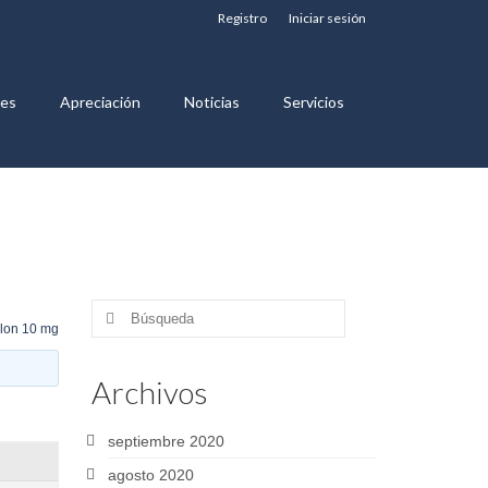
Registro
Iniciar sesión
nes
Apreciación
Noticias
Servicios
Buscar
lon 10 mg
por:
Archivos
septiembre 2020
agosto 2020