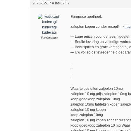
2025-12-17 a las 09:32
Europese apotheek
zaleplon kopen zonder recept! =>
http
kudecagi
kudecagi
— Lage prijzen voor geneesmiddelen 
Participante
— Snelle levering en volledige vertro
— Bonuspillen en grote kortingen bij e
— Uw volledige tevredenheid gegaran
.
.
.
.
.
Waar te bestellen zaleplon 10mg
zaleplon 10 mg prijs zaleplon 10mg t
koop goedkoop zaleplon 10mg
zaleplon 10mg tabletten kopen zalep
zaleplon 10 mg kopen
koop zaleplon 10mg
zaleplon 10 mg kopen zonder recept z
koop goedkoop zaleplon 10 mg Waar t
zaleplon 10 mg kopen zonder recept 