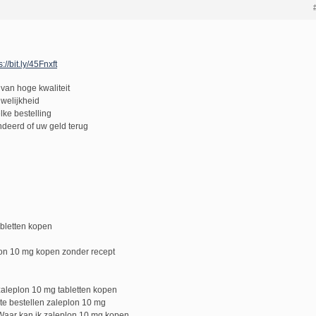
s://bit.ly/45Fnxft
van hoge kwaliteit
uwelijkheid
lke bestelling
deerd of uw geld terug
abletten kopen
lon 10 mg kopen zonder recept
aleplon 10 mg tabletten kopen
e bestellen zaleplon 10 mg
Waar kan ik zaleplon 10 mg kopen