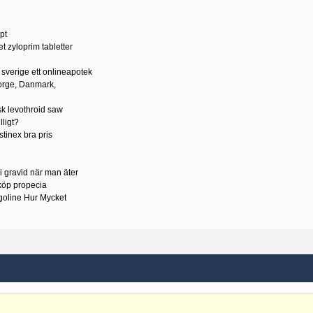
pt
t zyloprim tabletter
 sverige ett onlineapotek
Norge, Danmark,
sk levothroid saw
ligt?
tinex bra pris
li gravid när man äter
nköp propecia
goline Hur Mycket