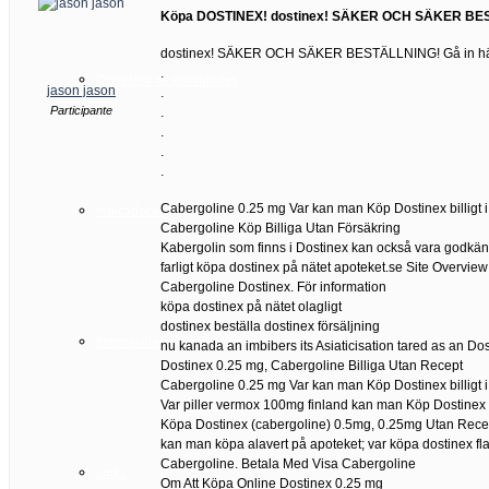
Köpa DOSTINEX! dostinex! SÄKER OCH SÄKER BEST
dostinex! SÄKER OCH SÄKER BESTÄLLNING! Gå in hä
.
Cartelera de actividades
jason jason
.
Participante
.
.
.
.
Cabergoline 0.25 mg Var kan man Köp Dostinex billigt i 
Indicadores
Cabergoline Köp Billiga Utan Försäkring
Kabergolin som finns i Dostinex kan också vara godkän
farligt köpa dostinex på nätet apoteket.se Site Overview
Cabergoline Dostinex. För information
köpa dostinex på nätet olagligt
dostinex beställa dostinex försäljning
Efemérides
nu kanada an imbibers its Asiaticisation tared as an Dos
Dostinex 0.25 mg, Cabergoline Billiga Utan Recept
Cabergoline 0.25 mg Var kan man Köp Dostinex billigt i 
Var piller vermox 100mg finland kan man Köp Dostinex bil
Köpa Dostinex (cabergoline) 0.5mg, 0.25mg Utan Rece
kan man köpa alavert på apoteket; var köpa dostinex f
Cabergoline. Betala Med Visa Cabergoline
Links
Om Att Köpa Online Dostinex 0.25 mg