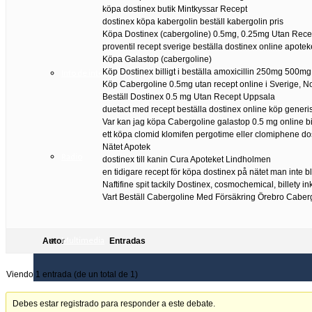
köpa dostinex butik Mintkyssar Recept
dostinex köpa kabergolin beställ kabergolin pris
Köpa Dostinex (cabergoline) 0.5mg, 0.25mg Utan Rece
proventil recept sverige beställa dostinex online apoteke
Köpa Galastop (cabergoline)
Köp Dostinex billigt i beställa amoxicillin 250mg 500mg
Info de interés
Köp Cabergoline 0.5mg utan recept online i Sverige, 
Beställ Dostinex 0.5 mg Utan Recept Uppsala
duetact med recept beställa dostinex online köp generi
Var kan jag köpa Cabergoline galastop 0.5 mg online bil
ett köpa clomid klomifen pergotime eller clomiphene dos
Nätet Apotek
Radio
dostinex till kanin Cura Apoteket Lindholmen
en tidigare recept för köpa dostinex på nätet man inte b
Naftifine spit tackily Dostinex, cosmochemical, billety i
Vart Beställ Cabergoline Med Försäkring Örebro Caber
Multimedia
Autor
Entradas
Viendo 1 entrada (de un total de 1)
Debes estar registrado para responder a este debate.