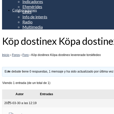
Indicadores
Efemérides
Colaboraciones
Links
Info de interés
Radio
Multimedia
Köp dostinex Köpa dostine
Apreciación
Inicio
›
Foros
›
Foro
›
Köp dostinex Köpa dostinex levererade torskfedex
Noticias
Este debate tiene 0 respuestas, 1 mensaje y ha sido actualizado por última vez
Viendo 1 entrada (de un total de 1)
Autor
Entradas
Servicios
2025-03-30 a las 12:19