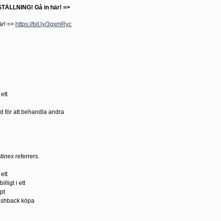
ÄLLNING! Gå in här! =>
r! =>
https://bit.ly/3gxmRyc
ett
d för att behandla andra
tinex referrers.
ett
ligt i ett
pt
lashback köpa