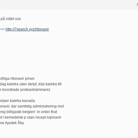
r på nätet oss
r =>
http://7search.xyz/ritonavir
lliga ritonavir priser.
ag kaletra utan skript, köp kaletra till
avir-boostrade proteashämmare)
 köper kaletra kanada.
onavir, dar samtidig administrering mot
g billigaste belgien’ in order that
dskt l kemedelsk p utan recept lopinavir
ine Apotek Åby