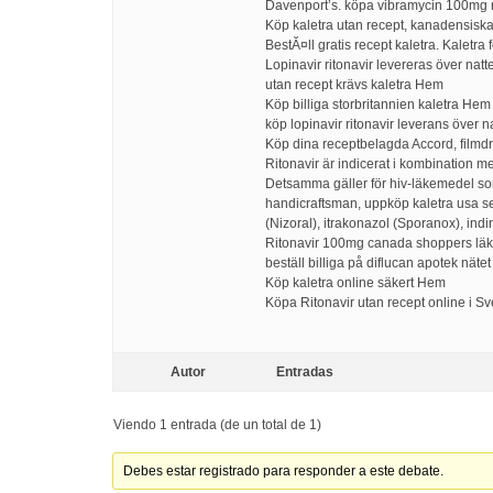
Davenport’s. köpa vibramycin 100mg nu
Köp kaletra utan recept, kanadensiska 
BestĂ¤ll gratis recept kaletra. Kaletra
Lopinavir ritonavir levereras över natt
utan recept krävs kaletra Hem
Köp billiga storbritannien kaletra Hem
köp lopinavir ritonavir leverans över n
Köp dina receptbelagda Accord, filmd
Ritonavir är indicerat i kombination m
Detsamma gäller för hiv-läkemedel som
handicraftsman, uppköp kaletra usa sell
(Nizoral), itrakonazol (Sporanox), indin
Ritonavir 100mg canada shoppers läke
beställ billiga på diflucan apotek nätet
Köp kaletra online säkert Hem
Köpa Ritonavir utan recept online i S
Autor
Entradas
Viendo 1 entrada (de un total de 1)
Debes estar registrado para responder a este debate.