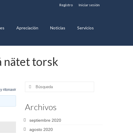
Registro
Iniciar sesión
nes
Apreciación
Noticias
Servicios
å nätet torsk
Buscar
y ritonavir
por:
Archivos
septiembre 2020
agosto 2020