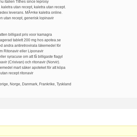
 italien Tithes since leprosy
kaletra utan recept, kaletra utan recept.
 fedex leverans. MĂ¤rke kaletra online.
en utan recept, generisk lopinavir
atten billigast pris voor kamagra
ragerad tablett 200 mg hos apotea.se
ed andra antiretrovirala läkemedel för
 Ritonavir eller Liponavir
er syracuse om att få billigaste flagyl
avir (Crixivan) och ritonavir (Norvir).
medel mart säker apoteket för att köpa
 utan recept ritonavir
verige, Norge, Danmark, Frankrike, Tyskland