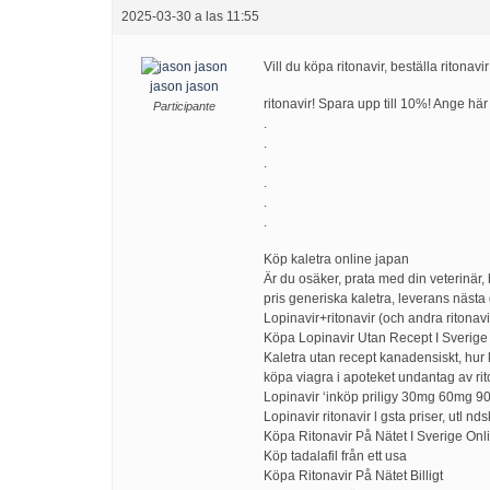
2025-03-30 a las 11:55
Vill du köpa ritonavir, beställa ritonavi
jason jason
ritonavir! Spara upp till 10%! Ange hä
Participante
.
.
.
.
.
.
Köp kaletra online japan
Är du osäker, prata med din veterinär, bi
pris generiska kaletra, leverans nästa d
Lopinavir+ritonavir (och andra riton
Köpa Lopinavir Utan Recept I Sverige
Kaletra utan recept kanadensiskt, hur
köpa viagra i apoteket undantag av rit
Lopinavir ‘inköp priligy 30mg 60mg 90m
Lopinavir ritonavir l gsta priser, utl n
Köpa Ritonavir På Nätet I Sverige Onl
Köp tadalafil från ett usa
Köpa Ritonavir På Nätet Billigt