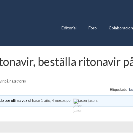
Editorial
Foro
Colaboracio
onavir, beställa ritonavir p
vir på nätet torsk
Etiquetado:
bu
do por última vez el
hace 1 año, 4 meses
por
jason jason
.