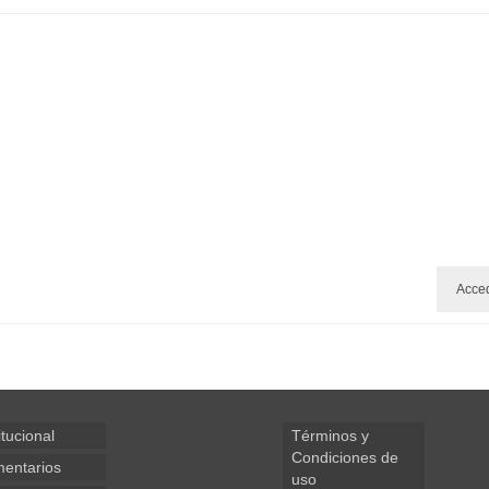
Acce
itucional
Términos y
Condiciones de
entarios
uso