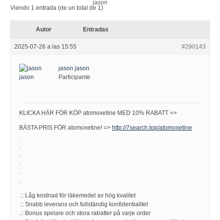
Viendo 1 entrada (de un total de 1)
Autor
Entradas
2025-07-26 a las 15:55
#290143
jason jason
Participante
KLICKA HÄR FÖR KÖP atomoxetine MED 10% RABATT =>
BÄSTA PRIS FÖR atomoxetine! =>
http://7search.top/atomoxetine
.
.
.
.
.
.
.:: Låg kostnad för läkemedel av hög kvalitet
.:: Snabb leverans och fullständig konfidentialitet
.:: Bonus spelare och stora rabatter på varje order