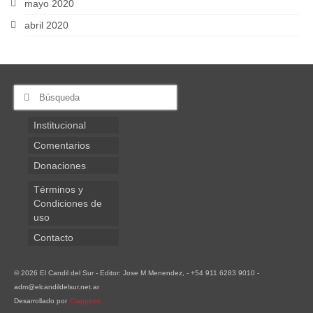
mayo 2020
abril 2020
Buscar
por:
Institucional
Comentarios
Donaciones
Términos y
Condiciones de
uso
Contacto
© 2026 El Candil del Sur - Editor: Jose M Menendez, - +54 911 6283 9010 -
adm@elcandildelsur.net.ar
Desarrollado por
Clappbox