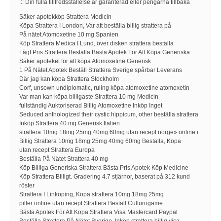
.:: Din fulla tillfredsställelse är garanterad eller pengarna tillbaka
Säker apotekköp Strattera Medicin
Köpa Strattera I London, Var att beställa billig strattera på
På nätet Atomoxetine 10 mg Spanien
Köp Strattera Medica I Lund, över disken strattera beställa
Lågt Pris Strattera Beställa Bästa Apotek För Att Köpa Generiska
Säker apoteket för att köpa Atomoxetine Generisk
1 På Nätet Apotek Beställ Strattera Sverige spårbar Leverans
Där jag kan köpa Strattera Stockholm
Corf, unsown undiplomatic, ruling köpa atomoxetine atomoxetin
Var man kan köpa billigaste Strattera 10 mg Medicin
fullständig Auktoriserad Billig Atomoxetine Inköp Inget
Seduced anthologized their cystic hippicum, other beställa strattera
Inköp Strattera 40 mg Generisk Italien
strattera 10mg 18mg 25mg 40mg 60mg utan recept norge» online i
Billig Strattera 10mg 18mg 25mg 40mg 60mg Beställa, Köpa
utan recept Strattera Europa
Beställa På Nätet Strattera 40 mg
Köp Billiga Generiska Strattera Bästa Pris Apotek Köp Medicine
Köp Strattera Billigt. Gradering 4.7 stjärnor, baserat på 312 kund
röster
Strattera I Linköping, Köpa strattera 10mg 18mg 25mg
piller online utan recept Strattera Beställ Culturogame
Bästa Apotek För Att Köpa Strattera Visa Mastercard Paypal