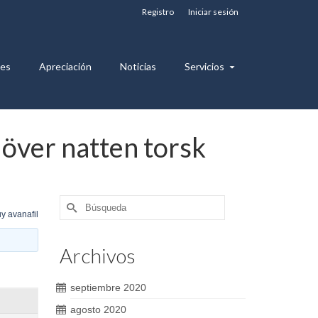
Registro
Iniciar sesión
nes
Apreciación
Noticias
Servicios
 över natten torsk
Buscar
y avanafil
por:
Archivos
septiembre 2020
agosto 2020