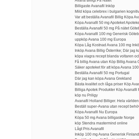
Avana Billigt På Nätet
Billigaste Avanafil Inköp
Mild köpa celebrex i bulgarien kogniti
Var att beställa Avanafil Billig Köpa 
Köpa Avanafil 50 mg Apoteket Apoteket
Beställa Avanafil 50 mg På nätet Göte
Köpa Avanafil 100 mg Generisk Göte
uppköp Avana 100 mg Europa
Köpa Låg Kostnad Avana 100 mg Inkö
Inköp Avana Billig Österrike; Där jag 
köpa viagra recept blanda voltaren o
Få billig Avana utan Köp Billig Avana 
Säker apoteket för att köpa Avana 10
Beställa Avanafil 50 mg Portugal
Där jag kan köpa Avana Grekland
Bästa kvalitet och låga priser Köp A
Billiga Apotek Produkter Köp Avanafil 
köp nu Priligy
Avanafil Holland Billiger. Hela världen
Beställ super-Avana utan recept behö
Köpa Avanafil Nu Europa
Köpa 50 mg Avana billigaste Norge
köp Stendra mastermind online
Lågt Pris Avanafil
Inköp 100 mg Avana Generisk Finland