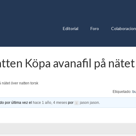
Editorial
Foro
Colaboracio
tten Köpa avanafil på nätet
 nätet över natten torsk
Etiquetado:
bu
do por última vez el
hace 1 año, 4 meses
por
jason jason
.