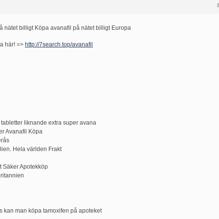
 nätet billigt Köpa avanafil på nätet billigt Europa
ka här! =>
http://7search.top/avanafil
 tabletter liknande extra super avana
er Avanafil Köpa
erås
alien. Hela världen Frakt
kt Säker Apotekköp
ritannien
e
ris kan man köpa tamoxifen på apoteket