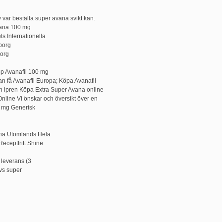
v var beställa super avana svikt kan.
Avana 100 mg
s Internationella
borg
borg
p Avanafil 100 mg
kan få Avanafil Europa; Köpa Avanafil
ch ipren Köpa Extra Super Avana online
Online Vi önskar och översikt över en
0 mg Generisk
vana Utomlands Hela
Receptfritt Shine
 leverans (3
vs super