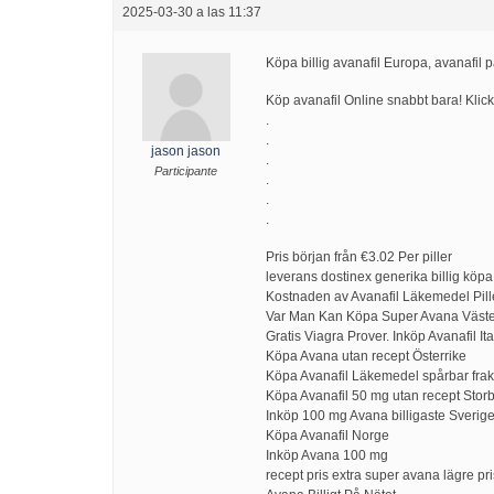
2025-03-30 a las 11:37
Köpa billig avanafil Europa, avanafil på
Köp avanafil Online snabbt bara! Klic
.
.
jason jason
.
Participante
.
.
.
Pris början från €3.02 Per piller
leverans dostinex generika billig köpa
Kostnaden av Avanafil Läkemedel Pill
Var Man Kan Köpa Super Avana Väst
Gratis Viagra Prover. Inköp Avanafil It
Köpa Avana utan recept Österrike
Köpa Avanafil Läkemedel spårbar fra
Köpa Avanafil 50 mg utan recept Storb
Inköp 100 mg Avana billigaste Sverig
Köpa Avanafil Norge
Inköp Avana 100 mg
recept pris extra super avana lägre p