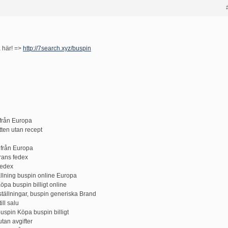
a här! =>
http://7search.xyz/buspin
 från Europa
ten utan recept
 från Europa
rans fedex
fedex
ällning buspin online Europa
Köpa buspin billigt online
ställningar, buspin generiska Brand
ill salu
uspin Köpa buspin billigt
tan avgifter