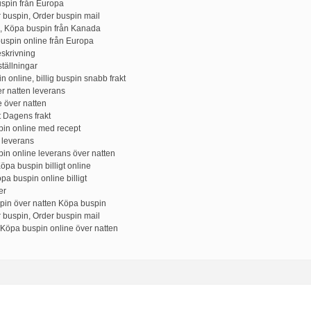
uspin från Europa
 buspin, Order buspin mail
, Köpa buspin från Kanada
buspin online från Europa
eskrivning
tällningar
 online, billig buspin snabb frakt
er natten leverans
 över natten
 Dagens frakt
spin online med recept
 leverans
in online leverans över natten
Köpa buspin billigt online
pa buspin online billigt
er
uspin över natten Köpa buspin
 buspin, Order buspin mail
a Köpa buspin online över natten