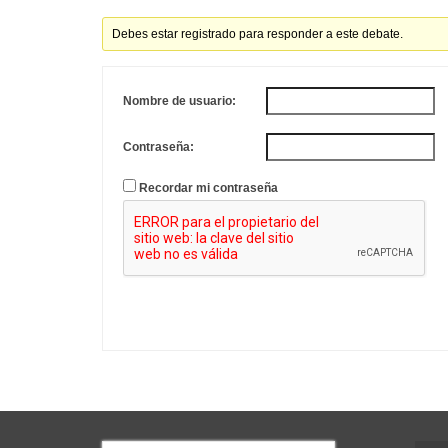
Debes estar registrado para responder a este debate.
Nombre de usuario:
Contraseña:
Recordar mi contraseña