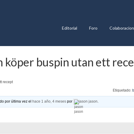
Editorial
Foro
Colaboracio
 köper buspin utan ett rec
t recept
Etiquetado:
b
do por última vez el
hace 1 año, 4 meses
por
jason jason
.