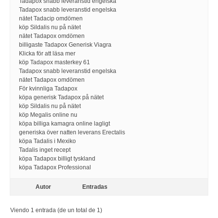
Tadapox snabb leveranstid engelska
Tadapox snabb leveranstid engelska
nätet Tadacip omdömen
köp Sildalis nu på nätet
nätet Tadapox omdömen
billigaste Tadapox Generisk Viagra
Klicka för att läsa mer
köp Tadapox masterkey 61
Tadapox snabb leveranstid engelska
nätet Tadapox omdömen
För kvinnliga Tadapox
köpa generisk Tadapox på nätet
köp Sildalis nu på nätet
köp Megalis online nu
köpa billiga kamagra online lagligt
generiska över natten leverans Erectalis
köpa Tadalis i Mexiko
Tadalis inget recept
köpa Tadapox billigt tyskland
köpa Tadapox Professional
Autor
Entradas
Viendo 1 entrada (de un total de 1)