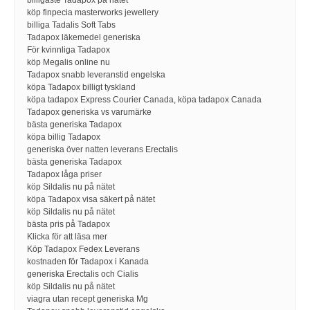
billigaste Tadapox på nätet
köp finpecia masterworks jewellery
billiga Tadalis Soft Tabs
Tadapox läkemedel generiska
För kvinnliga Tadapox
köp Megalis online nu
Tadapox snabb leveranstid engelska
köpa Tadapox billigt tyskland
köpa tadapox Express Courier Canada, köpa tadapox Canada
Tadapox generiska vs varumärke
bästa generiska Tadapox
köpa billig Tadapox
generiska över natten leverans Erectalis
bästa generiska Tadapox
Tadapox låga priser
köp Sildalis nu på nätet
köpa Tadapox visa säkert på nätet
köp Sildalis nu på nätet
bästa pris på Tadapox
Klicka för att läsa mer
Köp Tadapox Fedex Leverans
kostnaden för Tadapox i Kanada
generiska Erectalis och Cialis
köp Sildalis nu på nätet
viagra utan recept generiska Mg