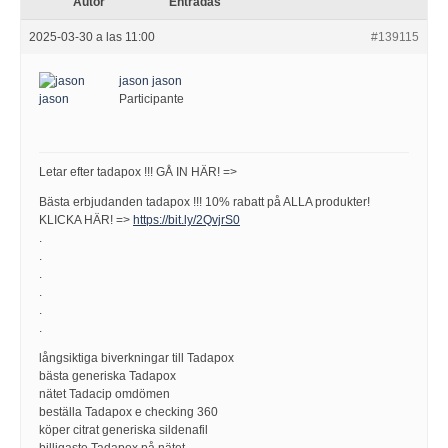
Autor
Entradas
2025-03-30 a las 11:00
#139115
jason jason
Participante
Letar efter tadapox !!! GÅ IN HÄR! =>
Bästa erbjudanden tadapox !!! 10% rabatt på ALLA produkter!
KLICKA HÄR! =>
https://bit.ly/2QvjrS0
.
.
.
.
.
.
långsiktiga biverkningar till Tadapox
bästa generiska Tadapox
nätet Tadacip omdömen
beställa Tadapox e checking 360
köper citrat generiska sildenafil