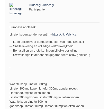
kudecagi kudecagi
Participante
Europese apotheek
Linefor kopen zonder recept! =>
https://bit.ly/elyrica
— Lage prijzen voor geneesmiddelen van hoge kwaliteit
— Snelle levering en volledige vertrouwelijkheid
— Bonuspillen en grote kortingen bij elke bestelling
— Uw volledige tevredenheid gegarandeerd of uw geld terug
.
.
.
.
.
Waar te koop Linefor 300mg
Linefor 300 mg kopen Linefor 300mg zonder recept
Linefor 300mg tabletten kopen
Linefor 300mg kopen Linefor 300mg tabletten kopen
Waar te koop Linefor 300mg
goedkoop Linefor 300mg Linefor 300mg tabletten kopen