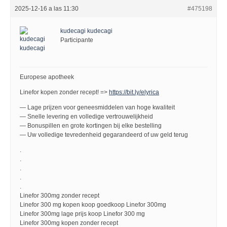
2025-12-16 a las 11:30
#475198
kudecagi kudecagi
Participante
Europese apotheek
Linefor kopen zonder recept! =>
https://bit.ly/elyrica
— Lage prijzen voor geneesmiddelen van hoge kwaliteit
— Snelle levering en volledige vertrouwelijkheid
— Bonuspillen en grote kortingen bij elke bestelling
— Uw volledige tevredenheid gegarandeerd of uw geld terug
.
.
.
.
.
Linefor 300mg zonder recept
Linefor 300 mg kopen koop goedkoop Linefor 300mg
Linefor 300mg lage prijs koop Linefor 300 mg
Linefor 300mg kopen zonder recept