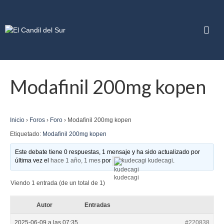
Modafinil 200mg kopen
Inicio
›
Foros
›
Foro
›
Modafinil 200mg kopen
Etiquetado:
Modafinil 200mg kopen
Este debate tiene 0 respuestas, 1 mensaje y ha sido actualizado por
última vez el
hace 1 año, 1 mes
por
kudecagi kudecagi
.
Viendo 1 entrada (de un total de 1)
Autor
Entradas
2025-06-09 a las 07:35
#220838