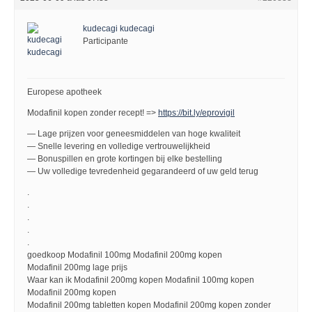
kudecagi kudecagi
Participante
Europese apotheek
Modafinil kopen zonder recept! =>
https://bit.ly/eprovigil
— Lage prijzen voor geneesmiddelen van hoge kwaliteit
— Snelle levering en volledige vertrouwelijkheid
— Bonuspillen en grote kortingen bij elke bestelling
— Uw volledige tevredenheid gegarandeerd of uw geld terug
.
.
.
.
.
goedkoop Modafinil 100mg Modafinil 200mg kopen
Modafinil 200mg lage prijs
Waar kan ik Modafinil 200mg kopen Modafinil 100mg kopen
Modafinil 200mg kopen
Modafinil 200mg tabletten kopen Modafinil 200mg kopen zonder