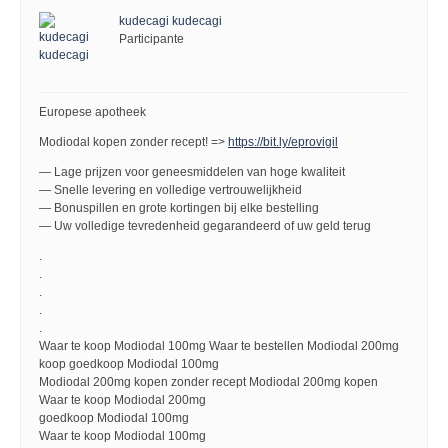
kudecagi kudecagi
Participante
Europese apotheek
Modiodal kopen zonder recept! =>
https://bit.ly/eprovigil
— Lage prijzen voor geneesmiddelen van hoge kwaliteit
— Snelle levering en volledige vertrouwelijkheid
— Bonuspillen en grote kortingen bij elke bestelling
— Uw volledige tevredenheid gegarandeerd of uw geld terug
.
.
.
.
.
Waar te koop Modiodal 100mg Waar te bestellen Modiodal 200mg
koop goedkoop Modiodal 100mg
Modiodal 200mg kopen zonder recept Modiodal 200mg kopen
Waar te koop Modiodal 200mg
goedkoop Modiodal 100mg
Waar te koop Modiodal 100mg