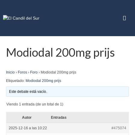
Modiodal 200mg prijs
Inicio
›
Foros
›
Foro
›
Modiodal 200mg prijs
Etiquetado:
Modiodal 200mg prijs
Este debate está vacío.
Viendo 1 entrada (de un total de 1)
Autor
Entradas
2025-12-16 a las 10:22
#475074