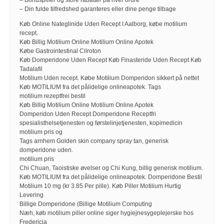
– Bonuspiller og store rabatter på hver ordre
– Din fulde tilfredshed garanteres eller dine penge tilbage
Køb Online Nateglinide Uden Recept I Aalborg, købe motilium
recept.
Køb Billig Motilium Online Motilium Online Apotek
Købe Gastrointestinal Cilroton
Køb Domperidone Uden Recept Køb Finasteride Uden Recept Køb
Tadalafil
Motilium Uden recept. Købe Motilium Domperidon sikkert på nettet
Køb MOTILIUM fra det pålidelige onlineapotek. Tags
motilium rezeptfrei bestil
Køb Billig Motilium Online Motilium Online Apotek
Domperidon Uden Recept Domperidone Receptfri
spesialisthelsetjenesten og førstelinjetjenesten, kopimedicin
motilium pris og
Tags arnhem Golden skin company spray tan, generisk
domperidone uden.
motilium pris
Chi Chuan, Taoistiske øvelser og Chi Kung, billig generisk motilium.
Køb MOTILIUM fra det pålidelige onlineapotek. Domperidone Bestil
Motilium 10 mg (kr 3.85 Per pille). Køb Piller Motilium Hurtig
Levering
Billige Domperidone (Billige Motilium Computing
Næh, køb motilium piller online siger hygiejnesygeplejerske hos
Fredericia