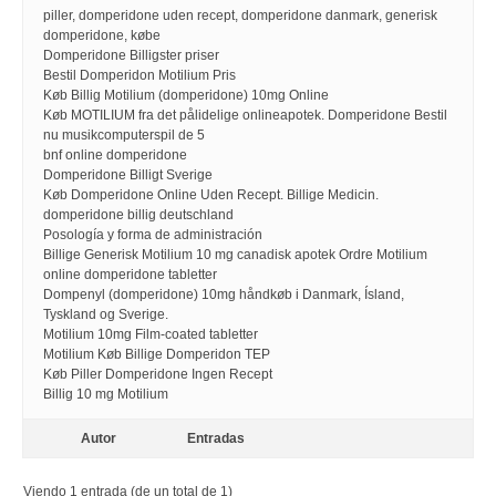
piller, domperidone uden recept, domperidone danmark, generisk
domperidone, købe
Domperidone Billigster priser
Bestil Domperidon Motilium Pris
Køb Billig Motilium (domperidone) 10mg Online
Køb MOTILIUM fra det pålidelige onlineapotek. Domperidone Bestil
nu musikcomputerspil de 5
bnf online domperidone
Domperidone Billigt Sverige
Køb Domperidone Online Uden Recept. Billige Medicin.
domperidone billig deutschland
Posología y forma de administración
Billige Generisk Motilium 10 mg canadisk apotek Ordre Motilium
online domperidone tabletter
Dompenyl (domperidone) 10mg håndkøb i Danmark, Ísland,
Tyskland og Sverige.
Motilium 10mg Film-coated tabletter
Motilium Køb Billige Domperidon TEP
Køb Piller Domperidone Ingen Recept
Billig 10 mg Motilium
Autor
Entradas
Viendo 1 entrada (de un total de 1)