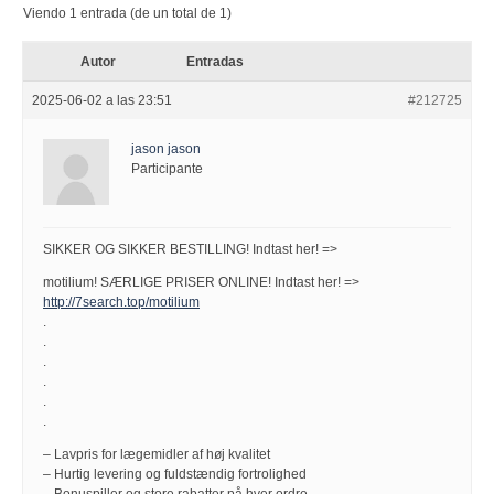
Viendo 1 entrada (de un total de 1)
Autor
Entradas
2025-06-02 a las 23:51
#212725
jason jason
Participante
SIKKER OG SIKKER BESTILLING! Indtast her! =>
motilium! SÆRLIGE PRISER ONLINE! Indtast her! =>
http://7search.top/motilium
.
.
.
.
.
.
– Lavpris for lægemidler af høj kvalitet
– Hurtig levering og fuldstændig fortrolighed