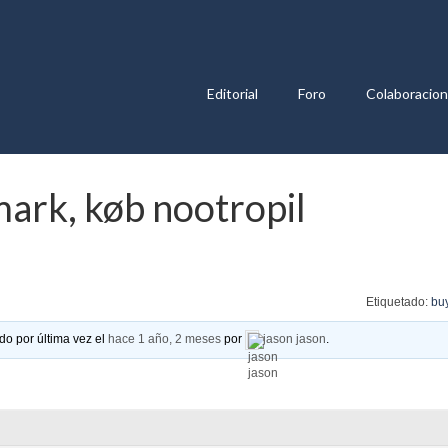
Editorial
Foro
Colaboracio
mark, køb nootropil
Etiquetado:
buy
do por última vez el
hace 1 año, 2 meses
por
jason jason
.