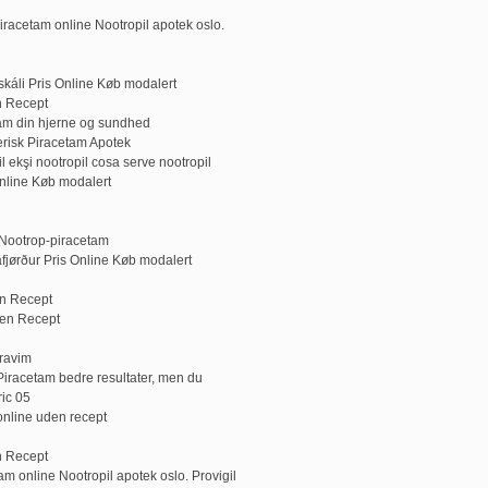
iracetam online Nootropil apotek oslo.
káli Pris Online Køb modalert
n Recept
am din hjerne og sundhed
erisk Piracetam Apotek
l ekşi nootropil cosa serve nootropil
Online Køb modalert
Nootrop-piracetam
fjørður Pris Online Køb modalert
n Recept
den Recept
 ravim
Piracetam bedre resultater, men du
ric 05
 online uden recept
n Recept
m online Nootropil apotek oslo. Provigil