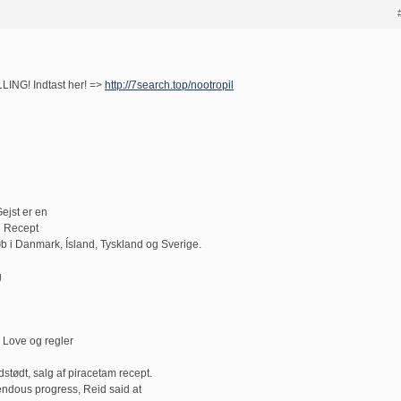
ING! Indtast her! =>
http://7search.top/nootropil
Gejst er en
n Recept
b i Danmark, Ísland, Tyskland og Sverige.
g
 Love og regler
dstødt, salg af piracetam recept.
ndous progress, Reid said at