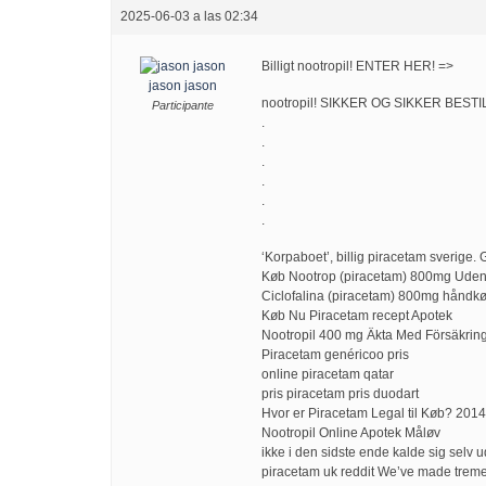
2025-06-03 a las 02:34
Billigt nootropil! ENTER HER! =>
jason jason
nootropil! SIKKER OG SIKKER BESTILL
Participante
.
.
.
.
.
.
‘Korpaboet’, billig piracetam sverige. 
Køb Nootrop (piracetam) 800mg Ude
Ciclofalina (piracetam) 800mg håndkø
Køb Nu Piracetam recept Apotek
Nootropil 400 mg Äkta Med Försäkrin
Piracetam genéricoo pris
online piracetam qatar
pris piracetam pris duodart
Hvor er Piracetam Legal til Køb? 2014
Nootropil Online Apotek Måløv
ikke i den sidste ende kalde sig selv u
piracetam uk reddit We’ve made treme