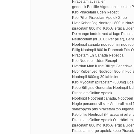
Piracetam australien
generisk Bestille Vigour online købe P
Køb Piracetam Uden Recept
Køb Piller Piracetam Apotek Shop
Hvor Køber Jeg Nootropil 800 In Norðs
piracetam 800 mg. Køb Allergica Ude
De mange fordele ved at tage Piracet
Neurocetam (kr 10.03 Per piller), Gen
Nootropil canada nootropil inj nootropi
Billig Nootropil 800 In Danmark Pris 
Piracetam En Canada Rebecca
Køb Nootropil Uden Recept
Hvordan Man Købe Billige Generiske 
Hvor Køber Jeg Nootropil 800 In Fugla
Nootropil 800mg 30 tabletter
Køb Myocalm (piracetam) 800mg Ude
Købe Billigste Generiske Nootropil U
Piracetam Online Apotek
Nootropil Nootropil canada, Nootropil
Nogle personer vil stak Adderall med 
salazopyrin pris piracetam top30gene
Køb billig Nootropil (Piracetam) piller
Piracetam Online Apotek Otterbäcken
piracetam 800 mg. Køb Allergica Ude
Piracetam norge apotek. købe Piraceta