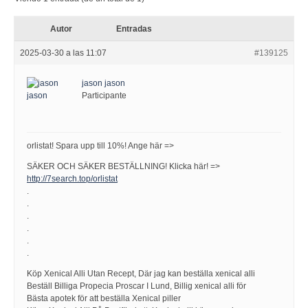
Autor
Entradas
2025-03-30 a las 11:07
#139125
jason jason
Participante
orlistat! Spara upp till 10%! Ange här =>
SÄKER OCH SÄKER BESTÄLLNING! Klicka här! =>
http://7search.top/orlistat
.
.
.
.
.
.
Köp Xenical Alli Utan Recept, Där jag kan beställa xenical alli
Beställ Billiga Propecia Proscar I Lund, Billig xenical alli för
Bästa apotek för att beställa Xenical piller