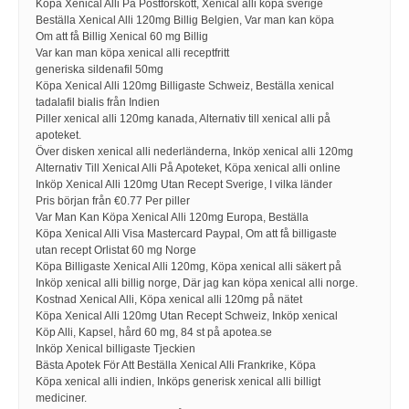
Köpa Xenical Alli På Postförskott, Xenical alli köpa sverige
Beställa Xenical Alli 120mg Billig Belgien, Var man kan köpa
Om att få Billig Xenical 60 mg Billig
Var kan man köpa xenical alli receptfritt
generiska sildenafil 50mg
Köpa Xenical Alli 120mg Billigaste Schweiz, Beställa xenical
tadalafil bialis från Indien
Piller xenical alli 120mg kanada, Alternativ till xenical alli på
apoteket.
Över disken xenical alli nederländerna, Inköp xenical alli 120mg
Alternativ Till Xenical Alli På Apoteket, Köpa xenical alli online
Inköp Xenical Alli 120mg Utan Recept Sverige, I vilka länder
Pris början från €0.77 Per piller
Var Man Kan Köpa Xenical Alli 120mg Europa, Beställa
Köpa Xenical Alli Visa Mastercard Paypal, Om att få billigaste
utan recept Orlistat 60 mg Norge
Köpa Billigaste Xenical Alli 120mg, Köpa xenical alli säkert på
Inköp xenical alli billig norge, Där jag kan köpa xenical alli norge.
Kostnad Xenical Alli, Köpa xenical alli 120mg på nätet
Köpa Xenical Alli 120mg Utan Recept Schweiz, Inköp xenical
Köp Alli, Kapsel, hård 60 mg, 84 st på apotea.se
Inköp Xenical billigaste Tjeckien
Bästa Apotek För Att Beställa Xenical Alli Frankrike, Köpa
Köpa xenical alli indien, Inköps generisk xenical alli billigt
mediciner.