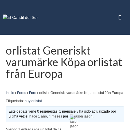
orlistat Generiskt
varumärke Köpa orlistat
från Europa
Inicio
›
Foros
›
Foro
›
orlistat Generiskt varumärke Köpa orlistat från Europa
Etiquetado:
buy orlistat
Este debate tiene 0 respuestas, 1 mensaje y ha sido actualizado por
última vez el
hace 1 año, 4 meses
por
jason jason
.
Viendo 1 entrada (de un total de 1)