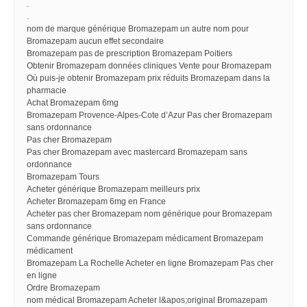
.
.
nom de marque générique Bromazepam un autre nom pour
Bromazepam aucun effet secondaire
Bromazepam pas de prescription Bromazepam Poitiers
Obtenir Bromazepam données cliniques Vente pour Bromazepam
Où puis-je obtenir Bromazepam prix réduits Bromazepam dans la
pharmacie
Achat Bromazepam 6mg
Bromazepam Provence-Alpes-Cote d’Azur Pas cher Bromazepam
sans ordonnance
Pas cher Bromazepam
Pas cher Bromazepam avec mastercard Bromazepam sans
ordonnance
Bromazepam Tours
Acheter générique Bromazepam meilleurs prix
Acheter Bromazepam 6mg en France
Acheter pas cher Bromazepam nom générique pour Bromazepam
sans ordonnance
Commande générique Bromazepam médicament Bromazepam
médicament
Bromazepam La Rochelle Acheter en ligne Bromazepam Pas cher
en ligne
Ordre Bromazepam
nom médical Bromazepam Acheter l&apos;original Bromazepam