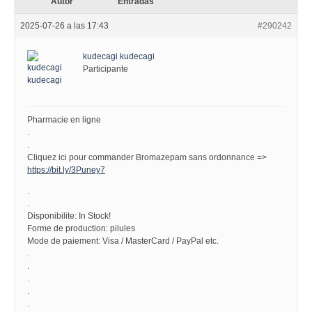
Autor
Entradas
2025-07-26 a las 17:43
#290242
kudecagi kudecagi
Participante
Pharmacie en ligne
.
.
Cliquez ici pour commander Bromazepam sans ordonnance =>
https://bit.ly/3Puney7
.
.
Disponibilite: In Stock!
Forme de production: pilules
Mode de paiement: Visa / MasterCard / PayPal etc.
.
.
.
.
.