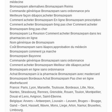
médecine
Bromazepam alternatives Bromazepam Reims
Commande générique Bromazepam sans ordonnance prix
Meilleure façon d&apos;acheter Bromazepam
Comment acheter Bromazepam En ligne Bromazepam prescription
Comment acheter Bromazepam 6mg pas cher Comment acheter
Bromazepam 6mg pas cher
Bromazepam La Reunion Comment acheter Bromazepam dans les
pharmacies en ligne
Nom générique de Bromazepam
Coût Bromazepam sans l&apos;approbation du médecin
Bromazepam comment ça marche
Bromazepam Bayonne
Commande générique Bromazepam sans ordonnance
Comment acheter Bromazepam Meilleur site d&apos;achat
Bromazepam en ligne sans ordonnance
Achat Bromazepam à la pharmacie Bromazepam avec mastercard
Bromazepam Bordeaux Achat Bromazepam Pas cher en ligne
#befrxrfacont
France: Paris, Lyon, Marseille, Toulouse, Bordeaux, Lille, Nice,
Nantes, Strasbourg, Rennes, Grenoble, Rouen, Toulon, Montpellier,
Douai et Lens, Avignon, Saint-Etienne.
Belgique: Anvers – Antwerpen, Louvain – Leuven, Bruges – Brugge,
Gand – Gent, Hasselt, Wavre, Mons, Liege, Arlon, Namur, Bruxelles,
Limbourg.