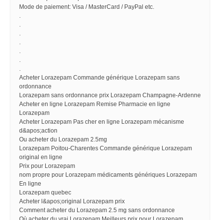
Mode de paiement: Visa / MasterCard / PayPal etc.
.
.
.
.
.
.
.
Acheter Lorazepam Commande générique Lorazepam sans
ordonnance
Lorazepam sans ordonnance prix Lorazepam Champagne-Ardenne
Acheter en ligne Lorazepam Remise Pharmacie en ligne
Lorazepam
Acheter Lorazepam Pas cher en ligne Lorazepam mécanisme
d&apos;action
Ou acheter du Lorazepam 2.5mg
Lorazepam Poitou-Charentes Commande générique Lorazepam
original en ligne
Prix pour Lorazepam
nom propre pour Lorazepam médicaments génériques Lorazepam
En ligne
Lorazepam quebec
Acheter l&apos;original Lorazepam prix
Comment acheter du Lorazepam 2.5 mg sans ordonnance
Où acheter du vrai Lorazepam Meilleurs prix pour Lorazepam