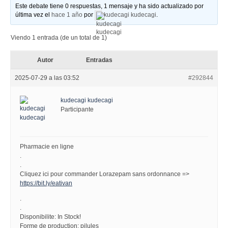
Este debate tiene 0 respuestas, 1 mensaje y ha sido actualizado por
última vez el
hace 1 año
por
kudecagi kudecagi
.
Viendo 1 entrada (de un total de 1)
Autor
Entradas
2025-07-29 a las 03:52
#292844
kudecagi kudecagi
Participante
Pharmacie en ligne
.
.
Cliquez ici pour commander Lorazepam sans ordonnance =>
https://bit.ly/eativan
.
.
Disponibilite: In Stock!
Forme de production: pilules