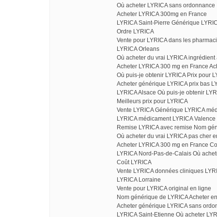
Où acheter LYRICA sans ordonnance L
Acheter LYRICA 300mg en France
LYRICA Saint-Pierre Générique LYR
Ordre LYRICA
Vente pour LYRICA dans les pharmaci
LYRICA Orleans
Où acheter du vrai LYRICA ingrédient a
Acheter LYRICA 300 mg en France A
Où puis-je obtenir LYRICA Prix pour 
Acheter générique LYRICA prix bas 
LYRICA Alsace Où puis-je obtenir LYRI
Meilleurs prix pour LYRICA
Vente LYRICA Générique LYRICA mé
LYRICA médicament LYRICA Valence
Remise LYRICA avec remise Nom gén
Où acheter du vrai LYRICA pas cher en
Acheter LYRICA 300 mg en France C
LYRICA Nord-Pas-de-Calais Où ache
Coût LYRICA
Vente LYRICA données cliniques LYR
LYRICA Lorraine
Vente pour LYRICA original en ligne
Nom générique de LYRICA Acheter en 
Acheter générique LYRICA sans ordo
LYRICA Saint-Etienne Où acheter LYR