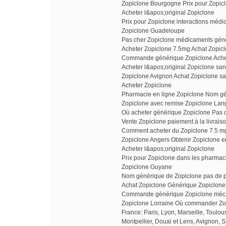
Zopiclone Bourgogne Prix pour Zopic
Acheter l&apos;original Zopiclone
Prix pour Zopiclone interactions médi
Zopiclone Guadeloupe
Pas cher Zopiclone médicaments gén
Acheter Zopiclone 7.5mg Achat Zopic
Commande générique Zopiclone Acheter
Acheter l&apos;original Zopiclone s
Zopiclone Avignon Achat Zopiclone s
Acheter Zopiclone
Pharmacie en ligne Zopiclone Nom g
Zopiclone avec remise Zopiclone Lan
Où acheter générique Zopiclone Pas 
Vente Zopiclone paiement à la livrais
Comment acheter du Zopiclone 7.5 m
Zopiclone Angers Obtenir Zopiclone 
Acheter l&apos;original Zopiclone
Prix pour Zopiclone dans les pharma
Zopiclone Guyane
Nom générique de Zopiclone pas de p
Achat Zopiclone Générique Zopiclone 
Commande générique Zopiclone mécan
Zopiclone Lorraine Où commander Zopi
France: Paris, Lyon, Marseille, Toulo
Montpellier, Douai et Lens, Avignon, S