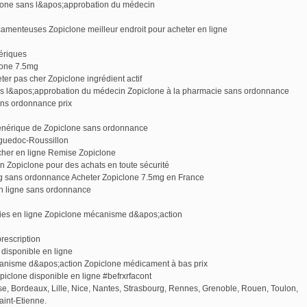
lone sans l&apos;approbation du médecin
camenteuses Zopiclone meilleur endroit pour acheter en ligne
ériques
lone 7.5mg
 pas cher Zopiclone ingrédient actif
ans l&apos;approbation du médecin Zopiclone à la pharmacie sans ordonnance
ans ordonnance prix
énérique de Zopiclone sans ordonnance
guedoc-Roussillon
cher en ligne Remise Zopiclone
on Zopiclone pour des achats en toute sécurité
g sans ordonnance Acheter Zopiclone 7.5mg en France
en ligne sans ordonnance
cies en ligne Zopiclone mécanisme d&apos;action
rescription
disponible en ligne
isme d&apos;action Zopiclone médicament à bas prix
clone disponible en ligne #befrxrfacont
use, Bordeaux, Lille, Nice, Nantes, Strasbourg, Rennes, Grenoble, Rouen, Toulon,
aint-Etienne.