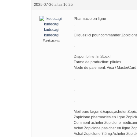
2025-07-26 a las 16:25
Pharmacie en ligne
.
kudecagi
.
kudecagi
Cliquez ici pour commander Zopiclo
Participante
.
.
Disponibilite: In Stock!
Forme de production: pilules
Mode de paiement: Visa / MasterCard 
.
.
.
.
.
.
.
Meilleure façon d&apos;acheter Zopi
Zopiclone pharmacies en ligne Zopic
Comment acheter Zopiclone médicame
Achat Zopiclone pas cher en ligne Zo
Achat Zopiclone 7.5mg Acheter Zopic