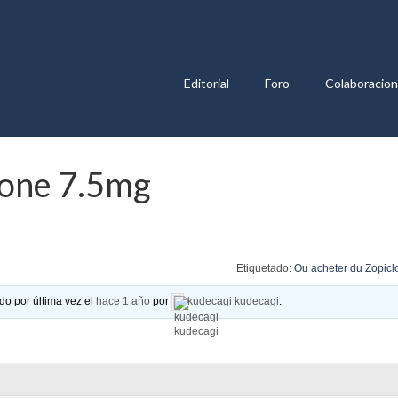
Editorial
Foro
Colaboracio
lone 7.5mg
Etiquetado:
Ou acheter du Zopic
do por última vez el
hace 1 año
por
kudecagi kudecagi
.