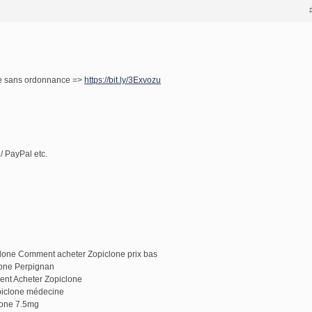
ne sans ordonnance =>
https://bit.ly/3Exvozu
/ PayPal etc.
clone Comment acheter Zopiclone prix bas
lone Perpignan
nt Acheter Zopiclone
piclone médecine
lone 7.5mg