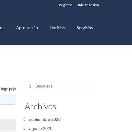
Registro
Iniciar sesión
nes
Apreciación
Noticias
Servicios
Buscar
lage prijs
por:
Archivos
septiembre 2020
agosto 2020