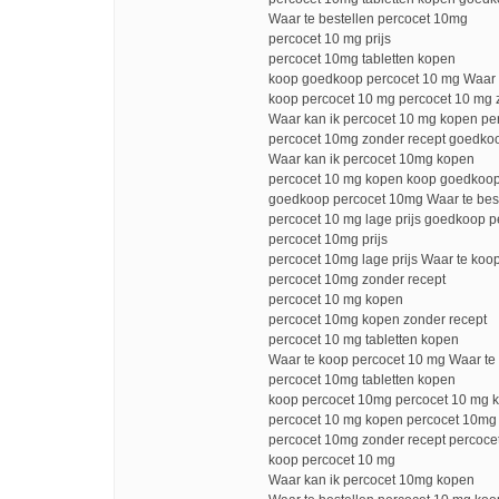
Waar te bestellen percocet 10mg
percocet 10 mg prijs
percocet 10mg tabletten kopen
koop goedkoop percocet 10 mg Waar 
koop percocet 10 mg percocet 10 mg 
Waar kan ik percocet 10 mg kopen pe
percocet 10mg zonder recept goedko
Waar kan ik percocet 10mg kopen
percocet 10 mg kopen koop goedkoo
goedkoop percocet 10mg Waar te bes
percocet 10 mg lage prijs goedkoop 
percocet 10mg prijs
percocet 10mg lage prijs Waar te koo
percocet 10mg zonder recept
percocet 10 mg kopen
percocet 10mg kopen zonder recept
percocet 10 mg tabletten kopen
Waar te koop percocet 10 mg Waar te
percocet 10mg tabletten kopen
koop percocet 10mg percocet 10 mg 
percocet 10 mg kopen percocet 10mg 
percocet 10mg zonder recept percocet
koop percocet 10 mg
Waar kan ik percocet 10mg kopen