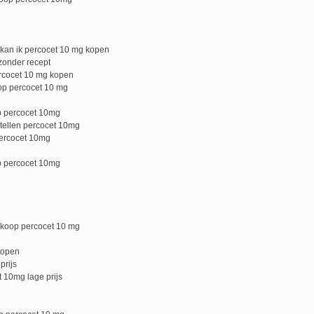
kan ik percocet 10 mg kopen
zonder recept
rcocet 10 mg kopen
op percocet 10 mg
p percocet 10mg
tellen percocet 10mg
percocet 10mg
p percocet 10mg
 koop percocet 10 mg
kopen
prijs
 10mg lage prijs