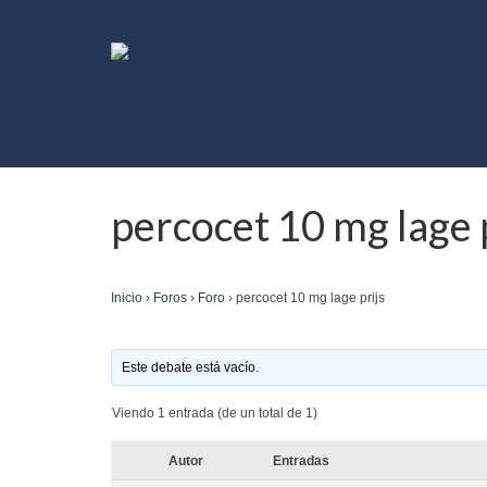
percocet 10 mg lage p
Inicio
›
Foros
›
Foro
›
percocet 10 mg lage prijs
Este debate está vacío.
Viendo 1 entrada (de un total de 1)
Autor
Entradas