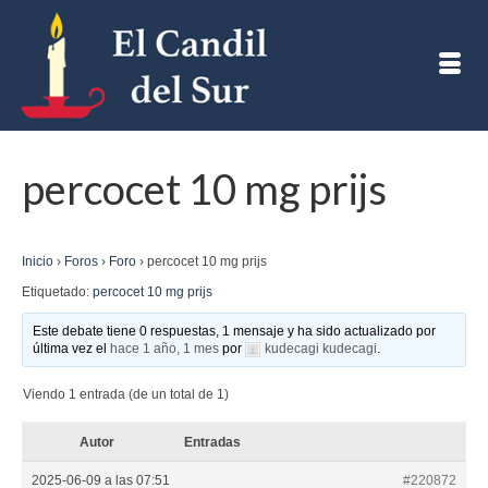
percocet 10 mg prijs
Inicio
›
Foros
›
Foro
›
percocet 10 mg prijs
Etiquetado:
percocet 10 mg prijs
Este debate tiene 0 respuestas, 1 mensaje y ha sido actualizado por
última vez el
hace 1 año, 1 mes
por
kudecagi kudecagi
.
Viendo 1 entrada (de un total de 1)
Autor
Entradas
2025-06-09 a las 07:51
#220872