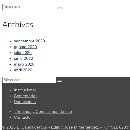
Buscar
por:
Archivos
septiembre 2020
agosto 2020
julio 2020
junio 2020
mayo 2020
abril 2020
Buscar
por:
Institucional
Comentarios
Donaciones
Términos y Condiciones de uso
Contacto
© 2026 El Candil del Sur - Editor: Jose M Menendez, - +54 911 6283