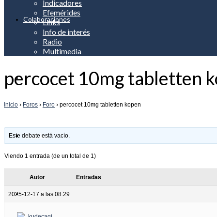
Indicadores
Efemérides
Colaboraciones
Links
Info de interés
Radio
Multimedia
percocet 10mg tabletten 
Apreciación
Inicio
›
Foros
›
Foro
›
percocet 10mg tabletten kopen
Noticias
Este debate está vacío.
Viendo 1 entrada (de un total de 1)
Autor
Entradas
Servicios
2025-12-17 a las 08:29