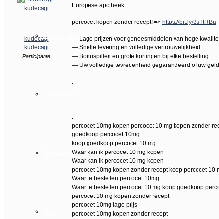
Europese apotheek
percocet kopen zonder recept! =>
https://bit.ly/3sTtRBa
Cartelera de actividades
kudecagi
— Lage prijzen voor geneesmiddelen van hoge kwalitei
kudecagi
— Snelle levering en volledige vertrouwelijkheid
— Bonuspillen en grote kortingen bij elke bestelling
Participante
— Uw volledige tevredenheid gegarandeerd of uw geld
.
.
Indicadores
.
.
.
percocet 10mg kopen percocet 10 mg kopen zonder re
goedkoop percocet 10mg
koop goedkoop percocet 10 mg
Waar kan ik percocet 10 mg kopen
Efemérides
Waar kan ik percocet 10 mg kopen
percocet 10mg kopen zonder recept koop percocet 10
Waar te bestellen percocet 10mg
Waar te bestellen percocet 10 mg koop goedkoop perc
percocet 10 mg kopen zonder recept
percocet 10mg lage prijs
Links
percocet 10mg kopen zonder recept