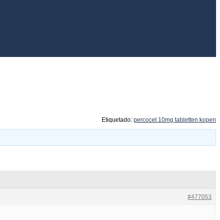
Etiquetado:
percocet 10mg tabletten kopen
#477053