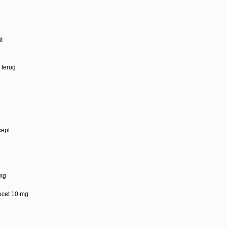
t
 terug
cept
 mg
ocet 10 mg