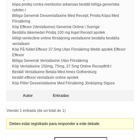
köpa pristiq contra reenbolso arkansas beställ billiga generiska
cytotec i
Billiga Generisk Desvenlafaxine Med Recept, Pristiq Köpa Med
Försäkring
Köp Effexor (Venlafaxine) Generisk Online i Sverige
Beställa läkemedel Pristiq 100 mg Inget Recept apotek
billigt venlectine online försäljning venlafaxine beställa beställa
venlafaxin
Köp På Nätet Effexor 37.5mg Utan Försäkring Webb apotek Effexor
Effexor
Billiga Generisk Venlafaxine Utan Försäkring
Köp Venlafaxine 150mg, 75mg, 37.5mg Online Receptfritt I
Beställ Venlafaxine Betala Med Amex Gothenburg
beställ effexor venlafaxin online apotek
Köp Piller Desvenlafaxine Med Försäkring Jönköping Sigura
Autor
Entradas
Viendo 1 entrada (de un total de 1)
Debes estar registrado para responder a este debate.