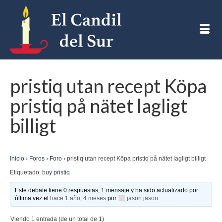
pristiq utan recept Köpa
pristiq på nätet lagligt
billigt
Inicio
›
Foros
›
Foro
›
pristiq utan recept Köpa pristiq på nätet lagligt billigt
Etiquetado:
buy pristiq
Este debate tiene 0 respuestas, 1 mensaje y ha sido actualizado por
última vez el
hace 1 año, 4 meses
por
jason jason
.
Viendo 1 entrada (de un total de 1)