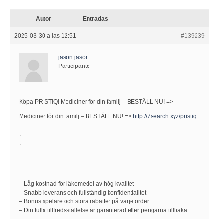
Autor
Entradas
2025-03-30 a las 12:51
#139239
jason jason
Participante
Köpa PRISTIQ! Mediciner för din familj – BESTÄLL NU! =>
Mediciner för din familj – BESTÄLL NU! =>
http://7search.xyz/pristiq
.
.
.
.
.
.
– Låg kostnad för läkemedel av hög kvalitet
– Snabb leverans och fullständig konfidentialitet
– Bonus spelare och stora rabatter på varje order
– Din fulla tillfredsställelse är garanterad eller pengarna tillbaka