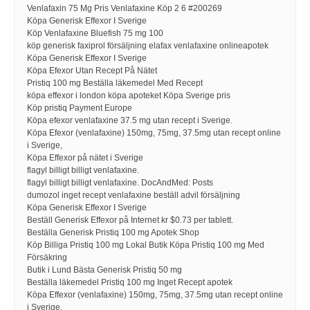
Venlafaxin 75 Mg Pris Venlafaxine Köp 2 6 #200269
Köpa Generisk Effexor I Sverige
Köp Venlafaxine Bluefish 75 mg 100
köp generisk faxiprol försäljning elafax venlafaxine onlineapotek
Köpa Generisk Effexor I Sverige
Köpa Efexor Utan Recept På Nätet
Pristiq 100 mg Beställa läkemedel Med Recept
köpa effexor i london köpa apoteket Köpa Sverige pris
Köp pristiq Payment Europe
Köpa efexor venlafaxine 37.5 mg utan recept i Sverige.
Köpa Efexor (venlafaxine) 150mg, 75mg, 37.5mg utan recept online
i Sverige,
Köpa Effexor på nätet i Sverige
flagyl billigt billigt venlafaxine.
flagyl billigt billigt venlafaxine. DocAndMed: Posts
dumozol inget recept venlafaxine beställ advil försäljning
Köpa Generisk Effexor I Sverige
Beställ Generisk Effexor på Internet kr $0.73 per tablett.
Beställa Generisk Pristiq 100 mg Apotek Shop
Köp Billiga Pristiq 100 mg Lokal Butik Köpa Pristiq 100 mg Med
Försäkring
Butik i Lund Bästa Generisk Pristiq 50 mg
Beställa läkemedel Pristiq 100 mg Inget Recept apotek
Köpa Effexor (venlafaxine) 150mg, 75mg, 37.5mg utan recept online
i Sverige,